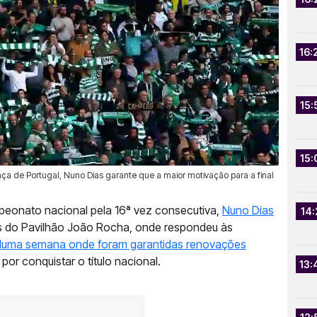
16:
15:
15:
a de Portugal, Nuno Dias garante que a maior motivação para a final
mpeonato nacional pela 16ª vez consecutiva,
Nuno Dias
14:
as do Pavilhão João Rocha, onde respondeu às
uma semana onde foram garantidas renovações
 por conquistar o título nacional.
13: