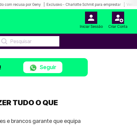
do com recusa por Geny
Exclusivo - Charlotte Schmit para emprestar
Venda
Iniciar Sessão
Criar Conta
Seguir
!
ZER TUDO O QUE
es e brancos garante que equipa