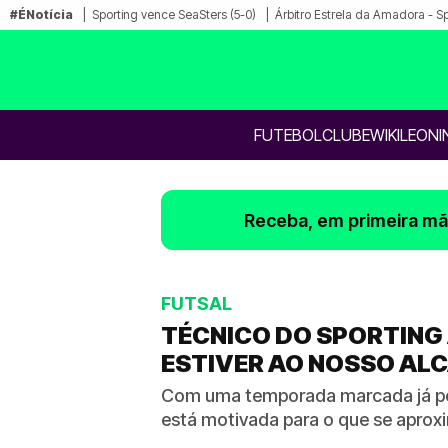
#ÉNotícia
Sporting vence SeaSters (5-0)
Árbitro Estrela da Amadora - S
FUTEBOL
CLUBE
WIKILEONI
Receba, em primeira mão
FUTSAL
TÉCNICO DO SPORTING 
ESTIVER AO NOSSO AL
Com uma temporada marcada já por
está motivada para o que se aprox