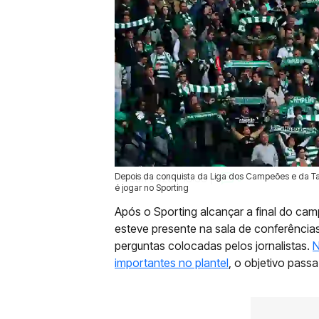
Depois da conquista da Liga dos Campeões e da Taç
08 Jun 2026 | 13:33 |
0
é jogar no Sporting
Após o Sporting alcançar a final do ca
esteve presente na sala de conferênci
perguntas colocadas pelos jornalistas.
N
importantes no plantel
, o objetivo passa