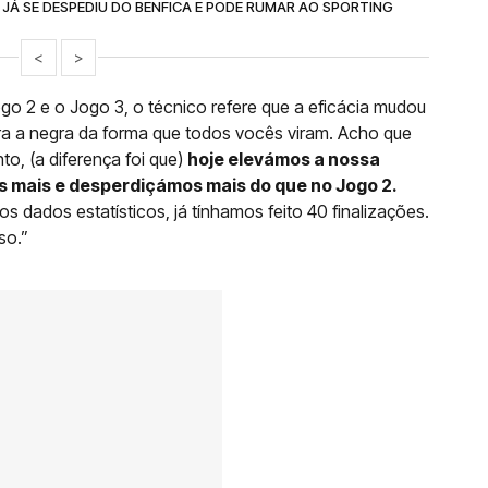
 JÁ SE DESPEDIU DO BENFICA E PODE RUMAR AO SPORTING
<
>
ogo 2 e o Jogo 3, o técnico refere que a eficácia mudou
ra a negra da forma que todos vocês viram. Acho que
o, (a diferença foi que)
hoje elevámos a nossa
s mais e desperdiçámos mais do que no Jogo 2.
 dados estatísticos, já tínhamos feito 40 finalizações.
so.”