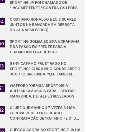
SPORTING JÁ FOI CHAMADO DE 
"INCOMPETENTE" CONTRA OS LEÕES
CRISTIANO RONALDO E LUIS SUÁREZ 
24
JUNTOS NA BANCADA EM DERROTA 
DO AL NASSR (VÍDEO)
SPORTING GOLEIA EQUIPA UCRANIANA 
50
E DÁ PASSO EM FRENTE PARA A 
CHAMPIONS LEAGUE (5-0)
GENY CATAMO FRUSTRADO NO 
03
SPORTING? CHIQUINHO CONDE ABRE O 
JOGO SOBRE SAÍDA: "ELE TAMBÉM 
QUER"
WATFORD 'OBRIGA' SPORTING A 
21
ACEITAR CLÁUSULA PARA LIBERTAR 
IRANKUNDA; DETALHES REVELADOS
CLUBE QUE GANHOU 7 VEZES A LIGA 
42
EUROPA PODE TER FECHADO 
CONTRATAÇÃO DE 'PATINHO FEIO' DO 
SPORTING
CHEGOU AGORA AO SPORTING E JÁ HÁ 