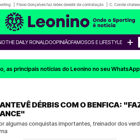
porting
Flávio Gonçalves faz leões desistir de contratação
C. Conde chatea
+
NO
THE DAILY RONALDO
OPINIÃO
FAMOSOS E LIFESTYLE
, as principais notícias do Leonino no seu WhatsApp
ANTEVÊ DÉRBIS COM O BENFICA: "FA
CANCE"
 algumas conquistas importantes, treinador dos verd
ima