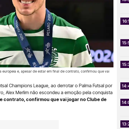
16:
15:
15:
europeia e, apesar de estar em final de contrato, confirmou que vai
utsal Champions League, ao derrotar o Palma Futsal por
14:
tro, Alex Merlim não escondeu a emoção pela conquista
de contrato, confirmou que vai jogar no Clube de
14:
13: