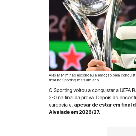
Alex Merlim não escondeu a emoção pela conquista 
11 Mai 2026 | 11:40 |
0
ficar no Sporting mais um ano
O Sporting voltou a conquistar a UEFA F
2-0 na final da prova. Depois do encon
europeia e,
apesar de estar em final 
Alvalade em 2026/27.