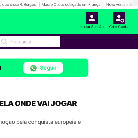
o que disse R. Borges
Mauro Couto cobiçado em França
Nova versão de Lu
Iniciar Sessão
Criar Conta
Seguir
!
ELA ONDE VAI JOGAR
oção pela conquista europeia e