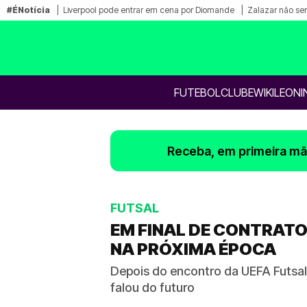
#ÉNotícia
Liverpool pode entrar em cena por Diomande
Zalazar não ser
FUTEBOL
CLUBE
WIKILEONI
Receba, em primeira mão
FUTSAL
EM FINAL DE CONTRATO
NA PRÓXIMA ÉPOCA
Depois do encontro da UEFA Futsa
falou do futuro