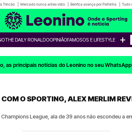
á Trincão
Mercado nunca antes visto
Benfica avança por Palhinha
Tudo 
+
NO
THE DAILY RONALDO
OPINIÃO
FAMOSOS E LIFESTYLE
, as principais notícias do Leonino no seu WhatsApp
 COM O SPORTING, ALEX MERLIM REV
l Champions League, ala de 39 anos não escondeu a em