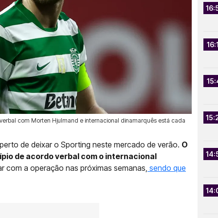
16:
16:
15:
15:
o verbal com Morten Hjulmand e internacional dinamarquês está cada
 perto de deixar o Sporting neste mercado de verão.
O
14:
ípio de acordo verbal com o internacional
ar com a operação nas próximas semanas,
sendo que
14: