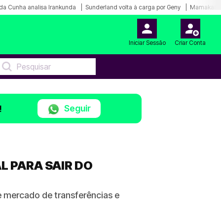
da Cunha analisa Irankunda
Sunderland volta à carga por Geny
Mamakana.
Iniciar Sessão
Criar Conta
Seguir
!
 PARA SAIR DO
e mercado de transferências e