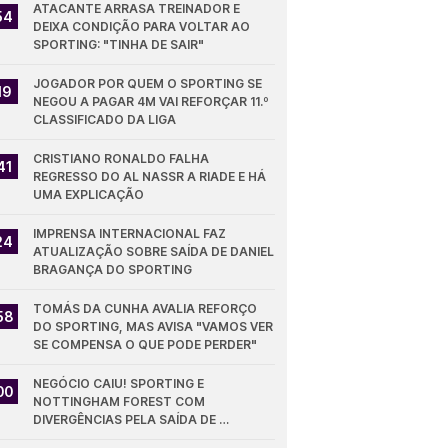
ATACANTE ARRASA TREINADOR E 
54
DEIXA CONDIÇÃO PARA VOLTAR AO 
SPORTING: "TINHA DE SAIR"
JOGADOR POR QUEM O SPORTING SE 
19
NEGOU A PAGAR 4M VAI REFORÇAR 11.º 
CLASSIFICADO DA LIGA
CRISTIANO RONALDO FALHA 
41
REGRESSO DO AL NASSR A RIADE E HÁ 
UMA EXPLICAÇÃO
IMPRENSA INTERNACIONAL FAZ 
24
ATUALIZAÇÃO SOBRE SAÍDA DE DANIEL 
BRAGANÇA DO SPORTING
TOMÁS DA CUNHA AVALIA REFORÇO 
58
DO SPORTING, MAS AVISA "VAMOS VER 
SE COMPENSA O QUE PODE PERDER"
NEGÓCIO CAIU! SPORTING E 
00
NOTTINGHAM FOREST COM 
DIVERGÊNCIAS PELA SAÍDA DE 
DIOMANDE