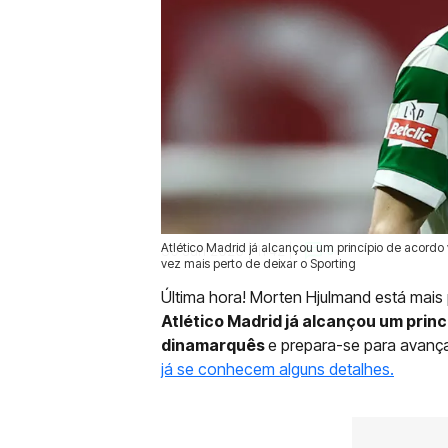
Atlético Madrid já alcançou um princípio de acord
30 Jun 2026 | 11:42 |
0
vez mais perto de deixar o Sporting
Última hora! Morten Hjulmand está mais
Atlético Madrid já alcançou um princ
dinamarquês
e prepara-se para avanç
já se conhecem alguns detalhes.