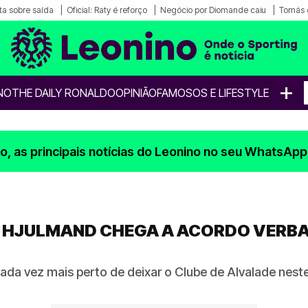
a sobre saída
Oficial: Raty é reforço
Negócio por Diomande caiu
Tomás 
+
NO
THE DAILY RONALDO
OPINIÃO
FAMOSOS E LIFESTYLE
, as principais notícias do Leonino no seu WhatsApp
 HJULMAND CHEGA A ACORDO VERBAL
ada vez mais perto de deixar o Clube de Alvalade nest