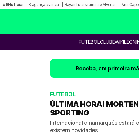
#ÉNotícia
Bragança avança
Rayan Lucas ruma ao Alverca
Ana Capet
FUTEBOL
CLUBE
WIKILEONI
Receba, em primeira mão
FUTEBOL
ÚLTIMA HORA! MORTEN
SPORTING
Internacional dinamarquês estará c
existem novidades