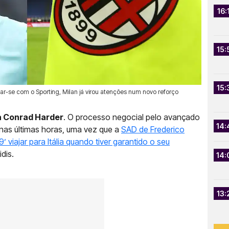
16:
15:
15:
r-se com o Sporting, Milan já virou atenções num novo reforço
ra Conrad Harder
. O processo negocial pelo avançado
14:
as últimas horas, uma vez que a
SAD de Frederico
 viajar para Itália quando tiver garantido o seu
idis.
14:
13: