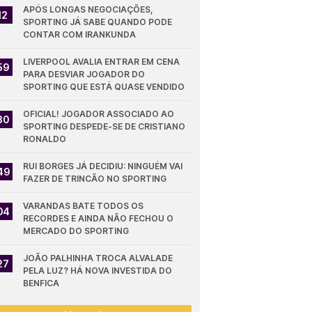
APÓS LONGAS NEGOCIAÇÕES, 
12
SPORTING JÁ SABE QUANDO PODE 
CONTAR COM IRANKUNDA
LIVERPOOL AVALIA ENTRAR EM CENA 
59
PARA DESVIAR JOGADOR DO 
SPORTING QUE ESTÁ QUASE VENDIDO
OFICIAL! JOGADOR ASSOCIADO AO 
30
SPORTING DESPEDE-SE DE CRISTIANO 
RONALDO
RUI BORGES JÁ DECIDIU: NINGUÉM VAI 
49
FAZER DE TRINCÃO NO SPORTING
VARANDAS BATE TODOS OS 
04
RECORDES E AINDA NÃO FECHOU O 
MERCADO DO SPORTING
JOÃO PALHINHA TROCA ALVALADE 
27
PELA LUZ? HÁ NOVA INVESTIDA DO 
BENFICA