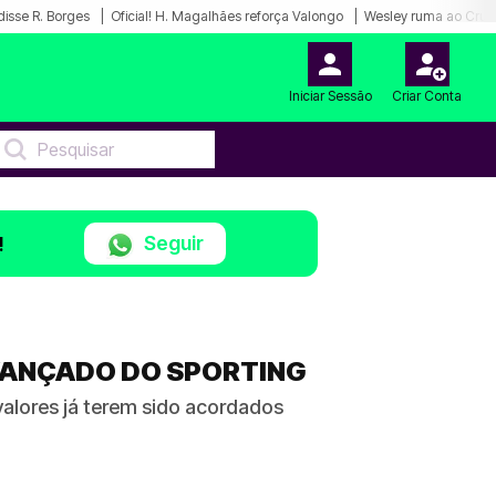
disse R. Borges
Oficial! H. Magalhães reforça Valongo
Wesley ruma ao Cruz
Iniciar Sessão
Criar Conta
Seguir
!
AVANÇADO DO SPORTING
 valores já terem sido acordados