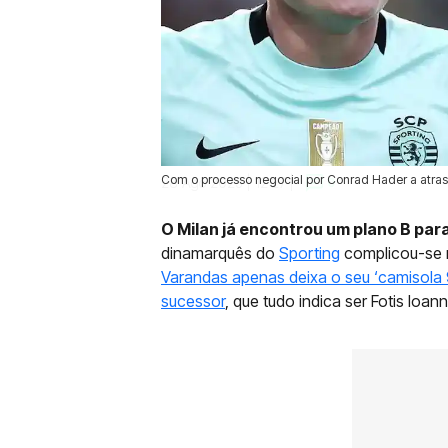
Com o processo negocial por Conrad Hader a atrasa
28 Ago 2025 | 12:27 |
0
O Milan já encontrou um plano B pa
dinamarquês do
Sporting
complicou-se n
Varandas apenas deixa o seu ‘camisola 9’
sucessor
, que tudo indica ser Fotis Ioann