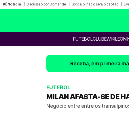
#ÉNotícia
Discussão por Diomande
Gonçalo Inácio será o capitão
Liv
FUTEBOL
CLUBE
WIKILEONI
Receba, em primeira mão
FUTEBOL
MILAN AFASTA-SE DE H
Negócio entre entre os transalpinos