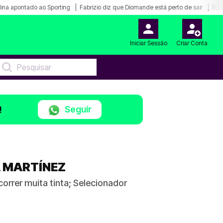
ina apontado ao Sporting
Fabrizio diz que Diomande está perto de sair
Bar
Iniciar Sessão
Criar Conta
Seguir
!
A MARTÍNEZ
correr muita tinta; Selecionador