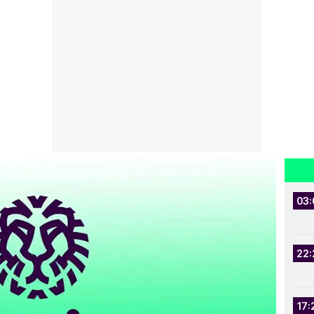
03:
22:
17: