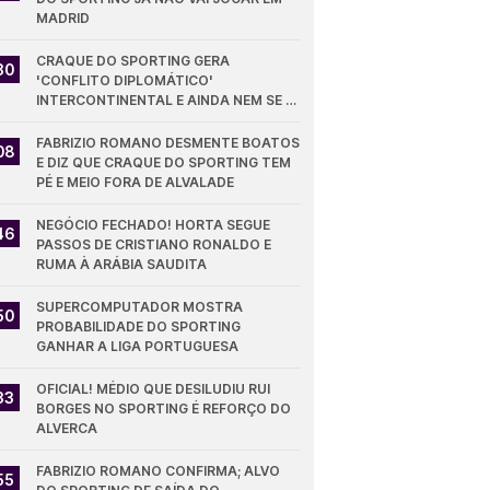
MADRID
CRAQUE DO SPORTING GERA 
30
'CONFLITO DIPLOMÁTICO' 
INTERCONTINENTAL E AINDA NEM SE 
ESTREOU PELOS LEÕES
FABRIZIO ROMANO DESMENTE BOATOS 
08
E DIZ QUE CRAQUE DO SPORTING TEM 
PÉ E MEIO FORA DE ALVALADE
NEGÓCIO FECHADO! HORTA SEGUE 
46
PASSOS DE CRISTIANO RONALDO E 
RUMA À ARÁBIA SAUDITA
SUPERCOMPUTADOR MOSTRA 
50
PROBABILIDADE DO SPORTING 
GANHAR A LIGA PORTUGUESA
OFICIAL! MÉDIO QUE DESILUDIU RUI 
33
BORGES NO SPORTING É REFORÇO DO 
ALVERCA
FABRIZIO ROMANO CONFIRMA; ALVO 
55