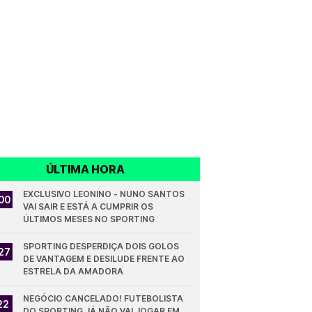
ÚLTIMA HORA
EXCLUSIVO LEONINO - NUNO SANTOS 
00
VAI SAIR E ESTÁ A CUMPRIR OS 
ÚLTIMOS MESES NO SPORTING
SPORTING DESPERDIÇA DOIS GOLOS 
27
DE VANTAGEM E DESILUDE FRENTE AO 
ESTRELA DA AMADORA
NEGÓCIO CANCELADO! FUTEBOLISTA 
22
DO SPORTING JÁ NÃO VAI JOGAR EM 