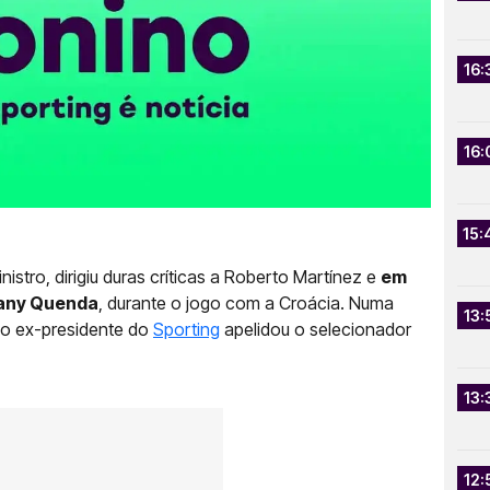
16:
16:
15:
istro, dirigiu duras críticas a Roberto Martínez e
em
vany Quenda
, durante o jogo com a Croácia. Numa
13:
 o ex-presidente do
Sporting
apelidou o selecionador
13:
12: