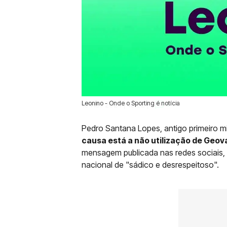
Leonino - Onde o Sporting é notícia
19 Nov 2024 | 19:32 |
0
Pedro Santana Lopes, antigo primeiro min
causa está a não utilização de Geo
mensagem publicada nas redes sociais,
nacional de "sádico e desrespeitoso".