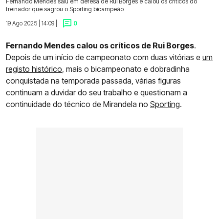
Fernando Mendes saiu em defesa de Rui Borges e calou os críticos do
treinador que sagrou o Sporting bicampeão
19 Ago 2025 | 14:09 |
0
Fernando Mendes calou os críticos de Rui Borges
.
Depois de um início de campeonato com duas vitórias e
um
registo histórico
, mais o bicampeonato e dobradinha
conquistada na temporada passada, várias figuras
continuam a duvidar do seu trabalho e questionam a
continuidade do técnico de Mirandela no
Sporting
.