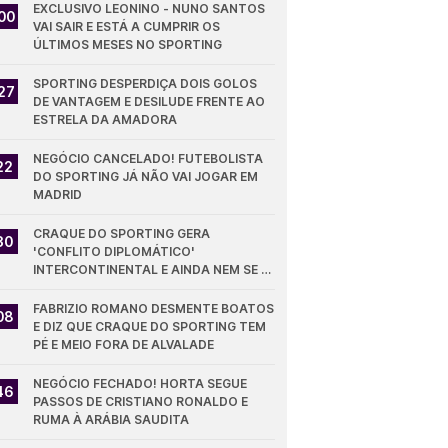
EXCLUSIVO LEONINO - NUNO SANTOS 
00
VAI SAIR E ESTÁ A CUMPRIR OS 
ÚLTIMOS MESES NO SPORTING
SPORTING DESPERDIÇA DOIS GOLOS 
27
DE VANTAGEM E DESILUDE FRENTE AO 
ESTRELA DA AMADORA
NEGÓCIO CANCELADO! FUTEBOLISTA 
22
DO SPORTING JÁ NÃO VAI JOGAR EM 
MADRID
CRAQUE DO SPORTING GERA 
30
'CONFLITO DIPLOMÁTICO' 
INTERCONTINENTAL E AINDA NEM SE 
ESTREOU PELOS LEÕES
FABRIZIO ROMANO DESMENTE BOATOS 
08
E DIZ QUE CRAQUE DO SPORTING TEM 
PÉ E MEIO FORA DE ALVALADE
NEGÓCIO FECHADO! HORTA SEGUE 
46
PASSOS DE CRISTIANO RONALDO E 
RUMA À ARÁBIA SAUDITA