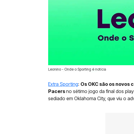
Leonino - Onde o Sporting é notícia
23 Jun 2025 | 19:25 |
0
Extra Sporting
:
Os OKC são os novos 
Pacers
no sétimo jogo da final dos play-
sediado em Oklahoma City, que viu o adve