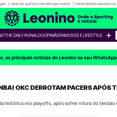
rges
Leirós diz que ficou vermelho por mostrar
Yaimar Medina apontado ao 
+
NO
THE DAILY RONALDO
OPINIÃO
FAMOSOS E LIFESTYLE
, as principais notícias do Leonino no seu WhatsApp
NBA! OKC DERROTAM PACERS APÓS T
 histórica nos playoffs, após sofrer rotura do tendão 