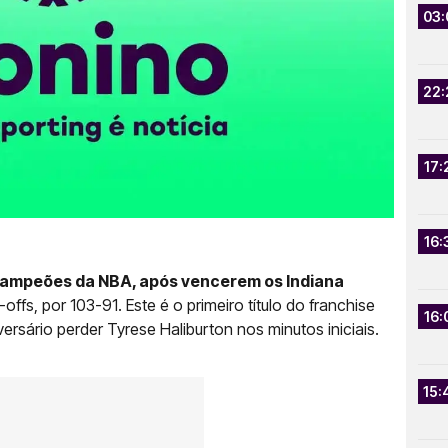
03:
22:
17:
16:
campeões da NBA, após vencerem os Indiana
offs, por 103-91. Este é o primeiro título do franchise
16:
rsário perder Tyrese Haliburton nos minutos iniciais.
15: