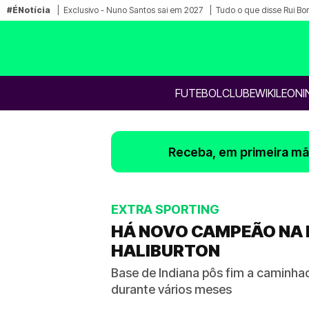
#ÉNotícia
Exclusivo - Nuno Santos sai em 2027
Tudo o que disse Rui Bo
FUTEBOL
CLUBE
WIKILEONI
Receba, em primeira mão
EXTRA SPORTING
HÁ NOVO CAMPEÃO NA 
HALIBURTON
Base de Indiana pôs fim a caminhada
durante vários meses