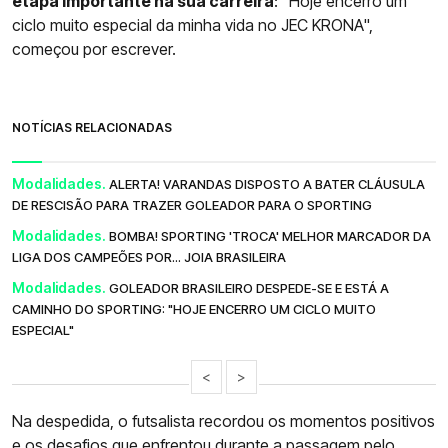
etapa importante na sua carreira
: "Hoje encerro um
ciclo muito especial da minha vida no JEC KRONA",
começou por escrever.
NOTÍCIAS RELACIONADAS
Modalidades.
ALERTA! VARANDAS DISPOSTO A BATER CLÁUSULA
DE RESCISÃO PARA TRAZER GOLEADOR PARA O SPORTING
Modalidades.
BOMBA! SPORTING 'TROCA' MELHOR MARCADOR DA
LIGA DOS CAMPEÕES POR... JOIA BRASILEIRA
Modalidades.
GOLEADOR BRASILEIRO DESPEDE-SE E ESTÁ A
CAMINHO DO SPORTING: "HOJE ENCERRO UM CICLO MUITO
ESPECIAL"
<
>
Na despedida, o futsalista recordou os momentos positivos
e os desafios que enfrentou durante a passagem pelo