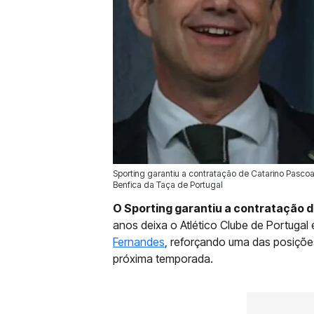
Sporting garantiu a contratação de Catarino Pascoa
19 Jun 2026 | 12:39 |
0
Benfica da Taça de Portugal
O Sporting garantiu a contratação d
anos deixa o Atlético Clube de Portugal e
Fernandes
, reforçando uma das posições
próxima temporada.