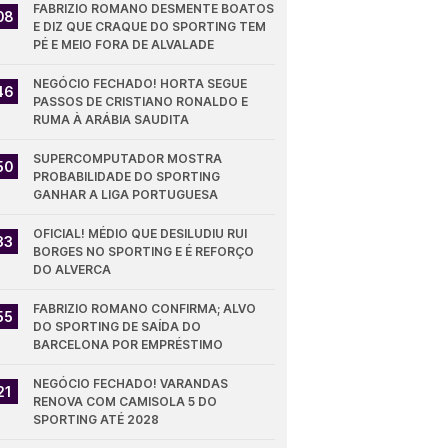
FABRIZIO ROMANO DESMENTE BOATOS 
08
E DIZ QUE CRAQUE DO SPORTING TEM 
PÉ E MEIO FORA DE ALVALADE
NEGÓCIO FECHADO! HORTA SEGUE 
46
PASSOS DE CRISTIANO RONALDO E 
RUMA À ARÁBIA SAUDITA
SUPERCOMPUTADOR MOSTRA 
50
PROBABILIDADE DO SPORTING 
GANHAR A LIGA PORTUGUESA
OFICIAL! MÉDIO QUE DESILUDIU RUI 
33
BORGES NO SPORTING E É REFORÇO 
DO ALVERCA
FABRIZIO ROMANO CONFIRMA; ALVO 
55
DO SPORTING DE SAÍDA DO 
BARCELONA POR EMPRÉSTIMO
NEGÓCIO FECHADO! VARANDAS 
21
RENOVA COM CAMISOLA 5 DO 
SPORTING ATÉ 2028