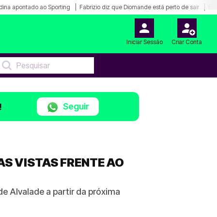
dina apontado ao Sporting
Fabrizio diz que Diomande está perto de sair
Bar
Iniciar Sessão
Criar Conta
Seguir
!
S VISTAS FRENTE AO
 Alvalade a partir da próxima