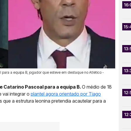
16:
15:
13:
13:
l para a equipa B, jogador que esteve em destaque no Atlético -
e Catarino Pascoal para a equipa B.
O médio de 18
12:
 vai integrar o
plantel agora orientado por Tiago
 que a estrutura leonina pretendia acautelar para a
12: