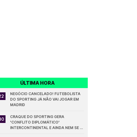
ÚLTIMA HORA
NEGÓCIO CANCELADO! FUTEBOLISTA 
22
DO SPORTING JÁ NÃO VAI JOGAR EM 
MADRID
CRAQUE DO SPORTING GERA 
30
'CONFLITO DIPLOMÁTICO' 
INTERCONTINENTAL E AINDA NEM SE 
ESTREOU PELOS LEÕES