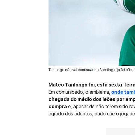
Tanlongo não vai continuar no Sporting e já foi ofi
06 Set 2024 | 18:11 |
0
Mateo Tanlongo foi, esta sexta-feira
Em comunicado, o emblema,
onde tamb
chegada do médio dos leões por em
compra
e, apesar de não terem sido re
agrado dos adeptos, dado que o jogador p