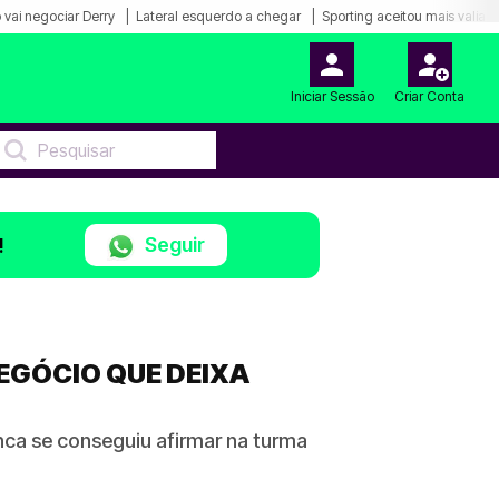
 vai negociar Derry
Lateral esquerdo a chegar
Sporting aceitou mais valia 
Iniciar Sessão
Criar Conta
Seguir
!
NEGÓCIO QUE DEIXA
ca se conseguiu afirmar na turma