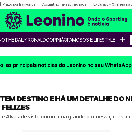
Prazo por Irankunda
Costantino Favasuli no radar
Exclusivo - Chelsea não
+
NO
THE DAILY RONALDO
OPINIÃO
FAMOSOS E LIFESTYLE
, as principais notícias do Leonino no seu WhatsApp
 TEM DESTINO E HÁ UM DETALHE DO 
 FELIZES
de Alvalade visto como uma grande promessa, mas nun