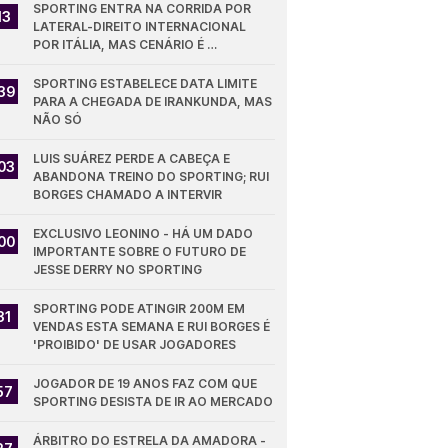
SPORTING ENTRA NA CORRIDA POR 
13
LATERAL-DIREITO INTERNACIONAL 
POR ITÁLIA, MAS CENÁRIO É 
DESFAVORÁVEL
SPORTING ESTABELECE DATA LIMITE 
39
PARA A CHEGADA DE IRANKUNDA, MAS 
NÃO SÓ
LUIS SUÁREZ PERDE A CABEÇA E 
03
ABANDONA TREINO DO SPORTING; RUI 
BORGES CHAMADO A INTERVIR
EXCLUSIVO LEONINO - HÁ UM DADO 
00
IMPORTANTE SOBRE O FUTURO DE 
JESSE DERRY NO SPORTING
SPORTING PODE ATINGIR 200M EM 
31
VENDAS ESTA SEMANA E RUI BORGES É 
'PROIBIDO' DE USAR JOGADORES
JOGADOR DE 19 ANOS FAZ COM QUE 
57
SPORTING DESISTA DE IR AO MERCADO
ÁRBITRO DO ESTRELA DA AMADORA - 