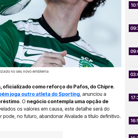
10:
09:
09:
cializado no seu novo emblema
03:
, oficializado como reforço do Pafos, do Chipre
.
ém joga outro atleta do Sporting
, anunciou a
17:
préstimo
. O
negócio contempla uma opção de
velados os valores em causa, este detalhe será do
ode, no futuro, abandonar Alvalade a título definitivo.
16: