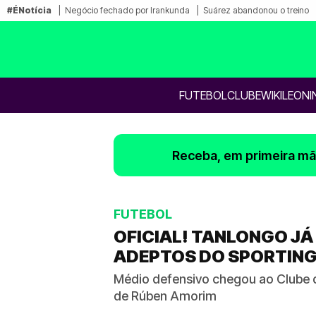
#ÉNotícia
Negócio fechado por Irankunda
Suárez abandonou o treino
FUTEBOL
CLUBE
WIKILEONI
Receba, em primeira mão
FUTEBOL
OFICIAL! TANLONGO JÁ
ADEPTOS DO SPORTING
Médio defensivo chegou ao Clube 
de Rúben Amorim