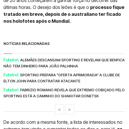
de 20 anos começarem a ganhar força no decorrer das
últimas horas. O desejo dos leões é que o
processo fique
tratado em breve, depois de o australiano ter ficado
nos holofotes após o Mundial.
NOTÍCIAS RELACIONADAS
Futebol.
ALEMÃES DESCANSAM SPORTING E REVELAM QUE BENFICA
NÃO TEM DINHEIRO PARA JOÃO PALHINHA
Futebol.
SPORTING PREPARA "OFERTA APRIMORADA" A CLUBE DE
ELTON JOHN PARA CONTRATAR ATACANTE
Futebol.
FABRIZIO ROMANO REVELA QUE EXTREMO COBIÇADO PELO
SPORTING ESTÁ A CAMINHO DO SHAKHTAR DONETSK
<
>
De acordo com a mesma fonte, a lista de interessados no
extremo tem vindo a aumentar todos os dias e, para já,
as