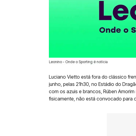
Leonino - Onde o Sporting é notícia
14 Jul 2020 | 18:01 |
0
Luciano Vietto está fora do clássico fren
junho, pelas 21h30, no Estádio do Dragã
com os azuis e brancos, Rúben Amorim r
fisicamente, não está convocado para o