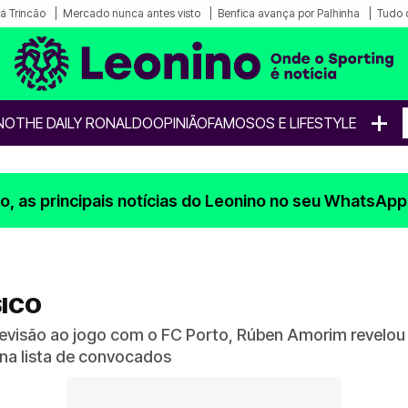
á Trincão
Mercado nunca antes visto
Benfica avança por Palhinha
Tudo 
+
NO
THE DAILY RONALDO
OPINIÃO
FAMOSOS E LIFESTYLE
, as principais notícias do Leonino no seu WhatsApp
SICO
evisão ao jogo com o FC Porto, Rúben Amorim revelou q
 na lista de convocados