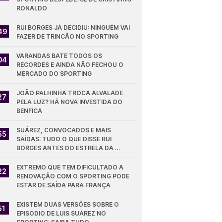
RONALDO
RUI BORGES JÁ DECIDIU: NINGUÉM VAI 
49
FAZER DE TRINCÃO NO SPORTING
VARANDAS BATE TODOS OS 
04
RECORDES E AINDA NÃO FECHOU O 
MERCADO DO SPORTING
JOÃO PALHINHA TROCA ALVALADE 
27
PELA LUZ? HÁ NOVA INVESTIDA DO 
BENFICA
SUÁREZ, CONVOCADOS E MAIS 
55
SAÍDAS: TUDO O QUE DISSE RUI 
BORGES ANTES DO ESTRELA DA 
AMADORA - SPORTING
EXTREMO QUE TEM DIFICULTADO A 
22
RENOVAÇÃO COM O SPORTING PODE 
ESTAR DE SAÍDA PARA FRANÇA
EXISTEM DUAS VERSÕES SOBRE O 
51
EPISÓDIO DE LUIS SUÁREZ NO 