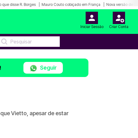
o que disse R. Borges
Mauro Couto cobiçado em França
Nova versão de Lu
Iniciar Sessão
Criar Conta
Seguir
!
ue Vietto, apesar de estar