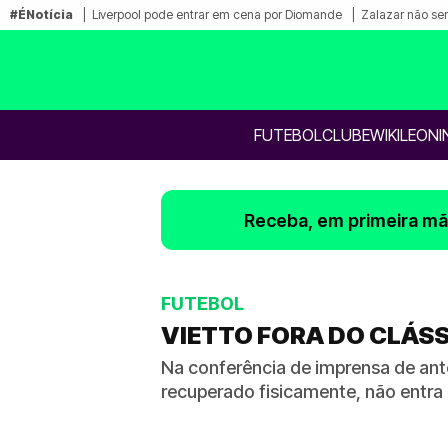
#ÉNotícia
Liverpool pode entrar em cena por Diomande
Zalazar não ser
FUTEBOL
CLUBE
WIKILEONI
Receba, em primeira mão
FUTEBOL
VIETTO FORA DO CLÁS
Na conferência de imprensa de ant
recuperado fisicamente, não entra