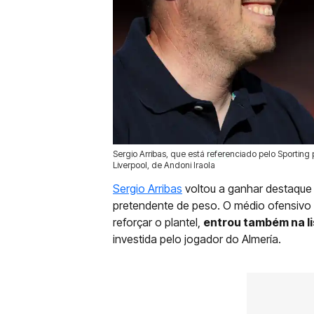
Sergio Arribas, que está referenciado pelo Sporting 
09 Jul 2026 | 11:41 |
0
Liverpool, de Andoni Iraola
Sergio Arribas
voltou a ganhar destaque
pretendente de peso. O médio ofensivo 
reforçar o plantel,
entrou também na li
investida pelo jogador do Almería.