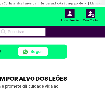
da Cunha analisa Irankunda
Sunderland volta à carga por Geny
Mamakana.
Iniciar Sessão
Criar Conta
Seguir
!
5M POR ALVO DOS LEÕES
 e promete dificuldade vida ao