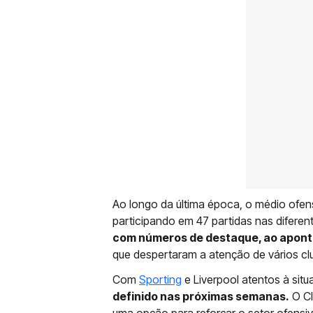
Ao longo da última época, o médio ofen
participando em 47 partidas nas difere
com números de destaque, ao apontar
que despertaram a atenção de vários cl
Com
Sporting
e Liverpool atentos à sit
definido nas próximas semanas.
O Cl
uma opção para reforçar o setor ofensiv