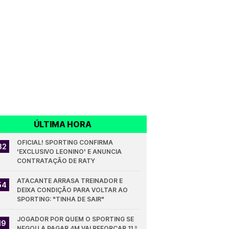
ÚLTIMA HORA
OFICIAL! SPORTING CONFIRMA 
32
'EXCLUSIVO LEONINO' E ANUNCIA 
CONTRATAÇÃO DE RATY
ATACANTE ARRASA TREINADOR E 
54
DEIXA CONDIÇÃO PARA VOLTAR AO 
SPORTING: "TINHA DE SAIR"
JOGADOR POR QUEM O SPORTING SE 
19
NEGOU A PAGAR 4M VAI REFORÇAR 11.º 