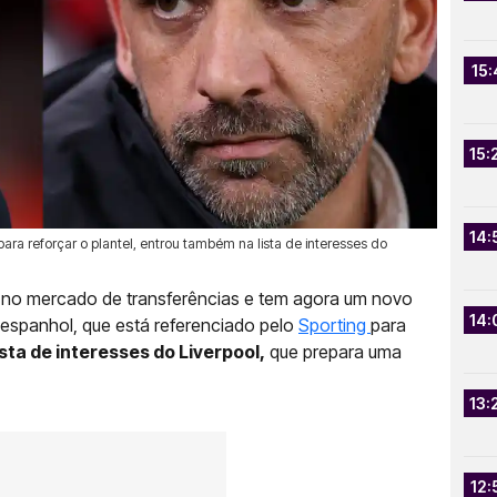
15:
15:
14:
para reforçar o plantel, entrou também na lista de interesses do
 no mercado de transferências e tem agora um novo
14:
espanhol, que está referenciado pelo
Sporting
para
sta de interesses do Liverpool,
que prepara uma
13:
12: