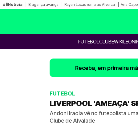
#ÉNotícia
Bragança avança
Rayan Lucas ruma ao Alverca
Ana Capet
FUTEBOL
CLUBE
WIKILEONI
Receba, em primeira mão
FUTEBOL
LIVERPOOL 'AMEAÇA' S
Andoni Iraola vê no futebolista um
Clube de Alvalade