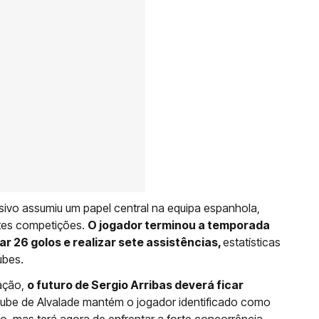
sivo assumiu um papel central na equipa espanhola,
ntes competições.
O jogador terminou a temporada
 26 golos e realizar sete assistências,
estatísticas
ubes.
uação,
o futuro de Sergio Arribas deverá ficar
ube de Alvalade mantém o jogador identificado como
o, mas terá agora de enfrentar a forte concorrência