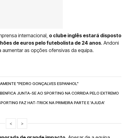
prensa internacional,
o clube inglês estará disposto
hões de euros pelo futebolista de 24 anos
. Andoni
ra aumentar as opções ofensivas da equipa.
TAMENTE "PEDRO GONÇALVES ESPANHOL"
E BENFICA JUNTA-SE AO SPORTING NA CORRIDA PELO EXTREMO
ORTING FAZ HAT-TRICK NA PRIMEIRA PARTE E 'AJUDA'
<
>
mporada de grande impacto.
Apesar de a equipa