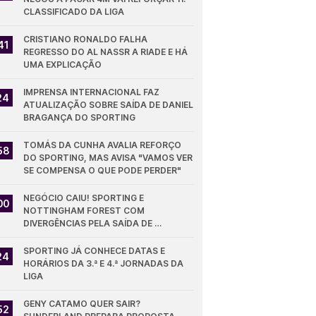
CLASSIFICADO DA LIGA
CRISTIANO RONALDO FALHA 
41
REGRESSO DO AL NASSR A RIADE E HÁ 
UMA EXPLICAÇÃO
IMPRENSA INTERNACIONAL FAZ 
24
ATUALIZAÇÃO SOBRE SAÍDA DE DANIEL 
BRAGANÇA DO SPORTING
TOMÁS DA CUNHA AVALIA REFORÇO 
58
DO SPORTING, MAS AVISA "VAMOS VER 
SE COMPENSA O QUE PODE PERDER"
NEGÓCIO CAIU! SPORTING E 
00
NOTTINGHAM FOREST COM 
DIVERGÊNCIAS PELA SAÍDA DE 
DIOMANDE
SPORTING JÁ CONHECE DATAS E 
24
HORÁRIOS DA 3.ª E 4.ª JORNADAS DA 
LIGA
GENY CATAMO QUER SAIR? 
52