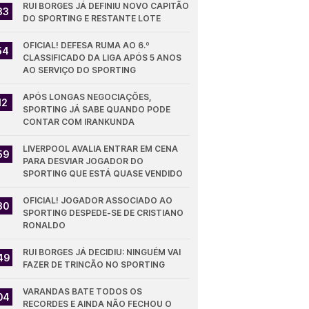
RUI BORGES JÁ DEFINIU NOVO CAPITÃO 
33
DO SPORTING E RESTANTE LOTE
OFICIAL! DEFESA RUMA AO 6.º 
54
CLASSIFICADO DA LIGA APÓS 5 ANOS 
AO SERVIÇO DO SPORTING
APÓS LONGAS NEGOCIAÇÕES, 
12
SPORTING JÁ SABE QUANDO PODE 
CONTAR COM IRANKUNDA
LIVERPOOL AVALIA ENTRAR EM CENA 
59
PARA DESVIAR JOGADOR DO 
SPORTING QUE ESTÁ QUASE VENDIDO
OFICIAL! JOGADOR ASSOCIADO AO 
30
SPORTING DESPEDE-SE DE CRISTIANO 
RONALDO
RUI BORGES JÁ DECIDIU: NINGUÉM VAI 
49
FAZER DE TRINCÃO NO SPORTING
VARANDAS BATE TODOS OS 
04
RECORDES E AINDA NÃO FECHOU O 