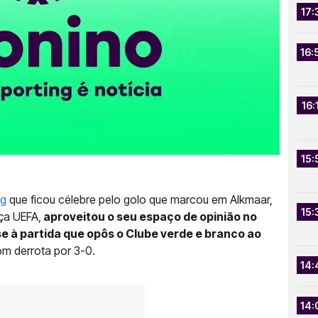
17:
16:
16:
15:
ng
que ficou célebre pelo golo que marcou em Alkmaar,
15:
aça UEFA,
aproveitou o seu espaço de opinião no
se à partida que opôs o Clube verde e branco ao
m derrota por 3-0.
14:
14: