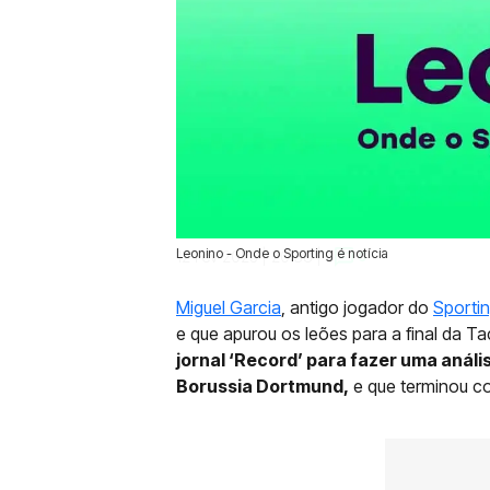
Leonino - Onde o Sporting é notícia
12 Fev 2025 | 20:38 |
0
Miguel Garcia
, antigo jogador do
Sporti
e que apurou os leões para a final da T
jornal ‘Record’ para fazer uma análi
Borussia Dortmund,
e que terminou co