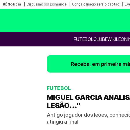
#ÉNotícia
Discussão por Diomande
Gonçalo Inácio será o capitão
Liv
FUTEBOL
CLUBE
WIKILEONI
Receba, em primeira mão
FUTEBOL
MIGUEL GARCIA ANALI
LESÃO...”
Antigo jogador dos leões, conhec
atingiu a final