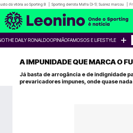
sto dá vitória ao Sporting B
Sporting derrota Mafra (3-1); Suárez marcou
Fr
+
NO
THE DAILY RONALDO
OPINIÃO
FAMOSOS E LIFESTYLE
A IMPUNIDADE QUE MARCA O F
Já basta de arrogância e de indignidade p
prevaricadores impunes, onde quase nada 