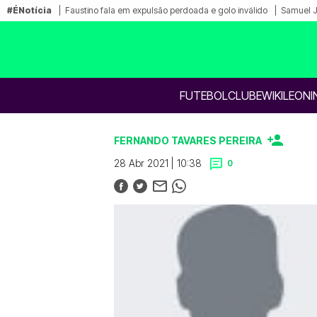
#ÉNotícia
Faustino fala em expulsão perdoada e golo inválido
Samuel Ju
FUTEBOL
CLUBE
WIKILEONI
FERNANDO TAVARES PEREIRA
28 Abr 2021 | 10:38
0