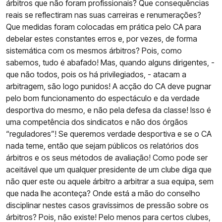
árbitros que não foram profissionais? Que consequências
reais se reflectiram nas suas carreiras e renumerações?
Que medidas foram colocadas em prática pelo CA para
debelar estes constantes erros e, por vezes, de forma
sistemática com os mesmos árbitros? Pois, como
sabemos, tudo é abafado! Mas, quando alguns dirigentes, -
que não todos, pois os há privilegiados, - atacam a
arbitragem, são logo punidos! A acção do CA deve pugnar
pelo bom funcionamento do espectáculo e da verdade
desportiva do mesmo, e não pela defesa da classe! Isso é
uma competência dos sindicatos e não dos órgãos
“reguladores”! Se queremos verdade desportiva e se o CA
nada teme, então que sejam públicos os relatórios dos
árbitros e os seus métodos de avaliação! Como pode ser
aceitável que um qualquer presidente de um clube diga que
não quer este ou aquele árbitro a arbitrar a sua equipa, sem
que nada lhe aconteça? Onde está a mão do conselho
disciplinar nestes casos gravíssimos de pressão sobre os
árbitros? Pois, não existe! Pelo menos para certos clubes,