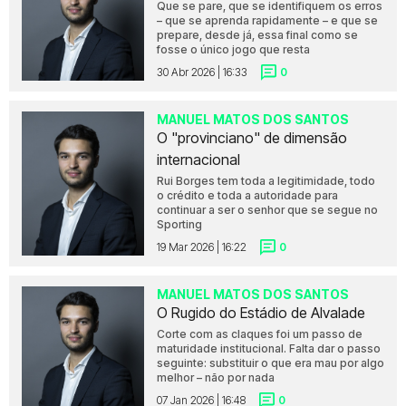
Que se pare, que se identifiquem os erros
– que se aprenda rapidamente – e que se
prepare, desde já, essa final como se
fosse o único jogo que resta
30 Abr 2026 | 16:33
0
MANUEL MATOS DOS SANTOS
O "provinciano" de dimensão
internacional
Rui Borges tem toda a legitimidade, todo
o crédito e toda a autoridade para
continuar a ser o senhor que se segue no
Sporting
19 Mar 2026 | 16:22
0
MANUEL MATOS DOS SANTOS
O Rugido do Estádio de Alvalade
Corte com as claques foi um passo de
maturidade institucional. Falta dar o passo
seguinte: substituir o que era mau por algo
melhor – não por nada
07 Jan 2026 | 16:48
0