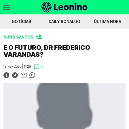
NOTÍCIAS
DAILY RONALDO
ÚLTIMA HORA
NUNO SANTOS
ves faz leões desistir de contratação
C. Conde chateado com recusa por Ge
E O FUTURO, DR FREDERICO
VARANDAS?
Voltar
13 Fev 2020 | 11:28
0
WIKILEONINO
EFEMÉRIDES
HISTÓRIAS DO LEÃO
JOGOS
JOGADORES