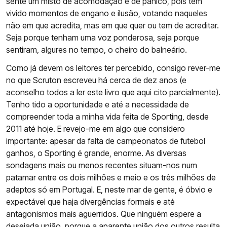
sente um misto de acomodação e de pânico, pois tem
vivido momentos de engano e ilusão, votando naqueles
não em que acredita, mas em que quer ou tem de acreditar.
Seja porque tenham uma voz ponderosa, seja porque
sentiram, algures no tempo, o cheiro do balneário.
Como já devem os leitores ter percebido, consigo rever-me
no que Scruton escreveu há cerca de dez anos (e
aconselho todos a ler este livro que aqui cito parcialmente).
Tenho tido a oportunidade e até a necessidade de
compreender toda a minha vida feita de Sporting, desde
2011 até hoje. E revejo-me em algo que considero
importante: apesar da falta de campeonatos de futebol
ganhos, o Sporting é grande, enorme. As diversas
sondagens mais ou menos recentes situam-nos num
patamar entre os dois milhões e meio e os três milhões de
adeptos só em Portugal. E, neste mar de gente, é óbvio e
expectável que haja divergências formais e até
antagonismos mais aguerridos. Que ninguém espere a
desejada união, porque a aparente união dos outros resulta