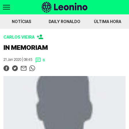
NOTÍCIAS
DAILY RONALDO
ÚLTIMA HORA
CARLOS VIEIRA
oumbia
Javi Vázquez na mira do Sporting
Yaimar Medina apontado ao Sport
IN MEMORIAM
Voltar
21 Jan 2020 | 08:45
6
WIKILEONINO
EFEMÉRIDES
HISTÓRIAS DO LEÃO
JOGOS
JOGADORES