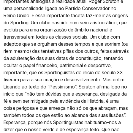
importantes analogias à realidade atual. Roger Scruton é
uma personalidade ligada ao Partido Conservador no
Reino Unido. E essa importante faceta faz-me ir às origens
do Sporting. Um clube nascido num seio aristocrático, que
evoluiu para uma organização de âmbito nacional e
transversal em todas as classes sociais. Um clube com
adeptos que se orgulham desses tempos e que sorriem (ou
riem mesmo) das tentativas pífias dos outros, feitas através
da adulteração das suas datas de constituição, tentando
ocultar o papel financeiro, patrimonial e desportivo,
importante, que os Sportinguistas do início do século XX
tiveram para a sua criação e desenvolvimento. Mas enfim.
Ligando ao texto do “Pessimismo”, Scruton afirma logo no
início que “não tem dúvidas que a esperança, desligada da
fé e sem ser mitigada pela evidência da História, é uma
coisa perigosa e que ameaça não só os que abraçam, mas
também todos os que estão ao alcance das suas ilusões”.
Esperança, porque nós Sportinguistas habituámo-nos a
dizer que o nosso verde é de esperança feito. Que não