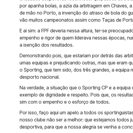
por apanha bolas, a azia da arbitragem em Chaves, 
de mão no Porto, a invenção do atraso de bola do guard
vão muitos campeonatos assim como Taças de Portugal
E aí sim: a FPF deveria nessa altura, ter-se preocupad
empenho e rigor de quem liderava nessas épocas, nu
a isenção dos resultados.
Demonstrando pois, que estariam por detrás das arbi
umas equipas e prejudicando outras, mas que eram q
o Sporting, que tem sido, dos três grandes, a equip
desporto nacional.
Na verdade, a situação que o Sporting CP e a equipa 
exemplo de dignidade e respeito. Pois que, os result
sim com o empenho e o esforço de todos.
Por isso, faço aqui um apelo a todos os sportinguis
nosso clube não ser a melhor: que estejamos todos ju
desportiva, para que a nossa alegria se venha a con