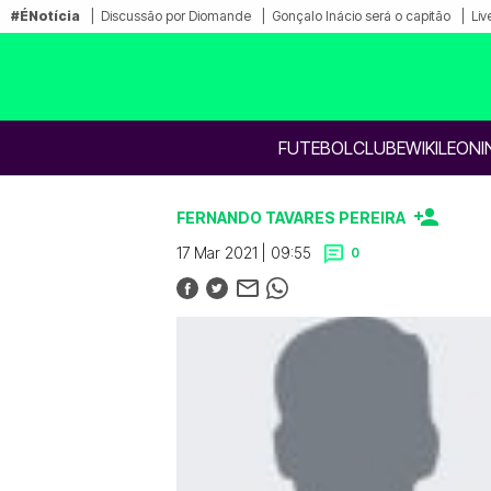
#ÉNotícia
Discussão por Diomande
Gonçalo Inácio será o capitão
Liv
FUTEBOL
CLUBE
WIKILEONI
FERNANDO TAVARES PEREIRA
17 Mar 2021 | 09:55
0