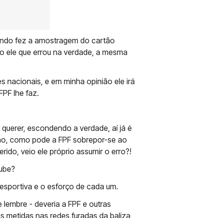
uando fez a amostragem do cartão
do ele que errou na verdade, a mesma
s nacionais, e em minha opinião ele irá
PF lhe faz.
 querer, escondendo a verdade, aí já é
ntão, como pode a FPF sobrepor-se ao
erido, veio ele próprio assumir o erro?!
ube?
esportiva e o esforço de cada um.
lembre - deveria a FPF e outras
s metidas nas redes furadas da baliza