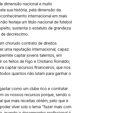
de dimensão nacional e muito
la sua história, pela dimensão da
 reconhecimento internacional em mais
ão festeja um título nacional de futebol
speito, sustenta o estatuto de grandeza
 de decréscimo.
 um chorudo contrato de direitos
ter uma reputação internacional, capaz
 permite captar jovens talentos, em
os feitos de Figo e Cristiano Ronaldo;
a captar recursos financeiros, que nos
e todos quantos não lutam para ganhar o
astar como um clube rico e contratar
 bem os nossos recursos porque, sendo o
al que mais receitas obtém, pelo que é
e poder viver sob o lema "fazer mais com
ia, quando o desempenho profissional é