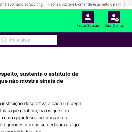
dina apontado ao Sporting
Fabrizio diz que Diomande está perto de sair
Bar
Iniciar Sessão
Criar Conta
speito, sustenta o estatuto de
ue não mostra sinais de
a instituição desportiva e cada um pega
ítulos que ganham, há os que são
ou uma gigantesca proporção da
são grandes porque se dedicam a algo
s modalidades, etc...