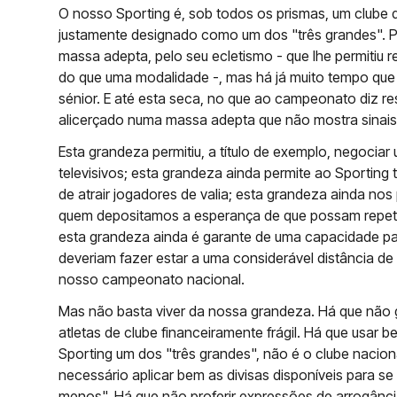
O nosso Sporting é, sob todos os prismas, um clube 
justamente designado como um dos "três grandes". Pe
massa adepta, pelo seu ecletismo - que lhe permitiu
do que uma modalidade -, mas há já muito tempo que n
sénior. E até esta seca, no que ao campeonato diz re
alicerçado numa massa adepta que não mostra sinais
Esta grandeza permitiu, a título de exemplo, negociar
televisivos; esta grandeza ainda permite ao Sporting 
de atrair jogadores de valia; esta grandeza ainda nos
quem depositamos a esperança de que possam repetir 
esta grandeza ainda é garante de uma capacidade par
deveriam fazer estar a uma considerável distância d
nosso campeonato nacional.
Mas não basta viver da nossa grandeza. Há que não g
atletas de clube financeiramente frágil. Há que usar
Sporting um dos "três grandes", não é o clube nacion
necessário aplicar bem as divisas disponíveis para s
menos". Há que não proferir expressões de arrogânc