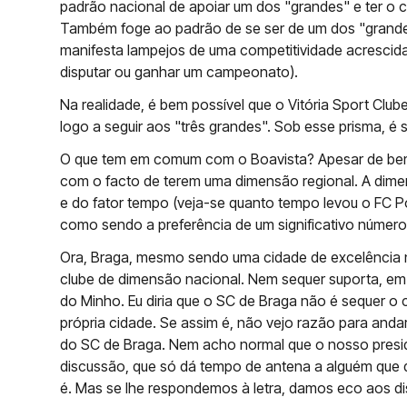
padrão nacional de apoiar um dos "grandes" e ter o 
Também foge ao padrão de se ser de um dos "grandes
manifesta lampejos de uma competitividade acrescid
disputar ou ganhar um campeonato).
Na realidade, é bem possível que o Vitória Sport Clube
logo a seguir aos "três grandes". Sob esse prisma, é
O que tem em comum com o Boavista? Apesar de be
com o facto de terem uma dimensão regional. A dimen
e do fator tempo (veja-se quanto tempo levou o FC Po
como sendo a preferência de um significativo número
Ora, Braga, mesmo sendo uma cidade de excelência n
clube de dimensão nacional. Nem sequer suporta, em
do Minho. Eu diria que o SC de Braga não é sequer o
própria cidade. Se assim é, não vejo razão para an
do SC de Braga. Nem acho normal que o nosso preside
discussão, que só dá tempo de antena a alguém que q
é. Mas se lhe respondemos à letra, damos eco aos dis