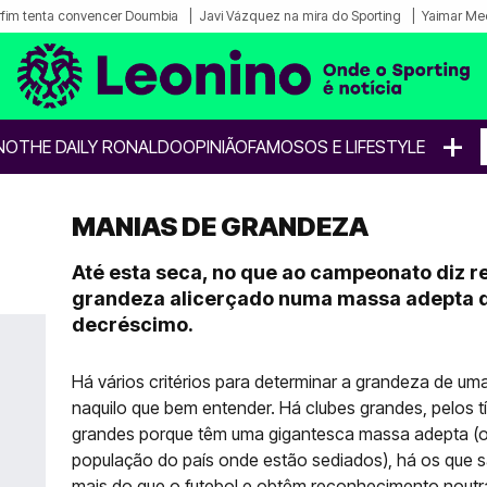
fim tenta convencer Doumbia
Javi Vázquez na mira do Sporting
Yaimar Me
+
NO
THE DAILY RONALDO
OPINIÃO
FAMOSOS E LIFESTYLE
MANIAS DE GRANDEZA
Até esta seca, no que ao campeonato diz re
grandeza alicerçado numa massa adepta q
decréscimo.
Há vários critérios para determinar a grandeza de um
naquilo que bem entender. Há clubes grandes, pelos t
grandes porque têm uma gigantesca massa adepta (
população do país onde estão sediados), há os que 
mais do que o futebol e obtêm reconhecimento noutra