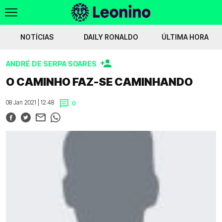
NOTÍCIAS
DAILY RONALDO
ÚLTIMA HORA
ANDRÉ DE SERPA SOARES
Sporting derrota Mafra (3-1); Suárez marcou
Freitas aconselha Sporting a 
O CAMINHO FAZ-SE CAMINHANDO
Voltar
08 Jan 2021 | 12:48
0
WIKILEONINO
EFEMÉRIDES
HISTÓRIAS DO LEÃO
JOGOS
JOGADORES