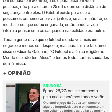
Um estádio tem 50 mil lugares é para estarem 45 mil
pessoas, não para estarem 25 mil e com uma distância de
segurança entre eles. O Futebol existe para que o
possamos comemorar e viver juntos e, se assim não for, se
me disserem que estou enganada, então andei a vida
inteira a pensar uma coisa quando na realidade era outra.
Toda a gente ouve que o futebol é cada vez mais um
negócio e menos um desporto, mas para mim, e tal como
disse o Eduardo Galeano, “O Futebol é a única religião no
Mundo que não tem Ateus”, e temos todos tantas saudades
de ir à missa.
+ OPINIÃO
BRUNO SÁ
Época 26/27: Aquele momento
pelo qual esperámos todo o verão
O primeiro jogo da época tem sempre
algo de irrepetível: este é o momento em
que voltamos todos a acreditar ao mesmo