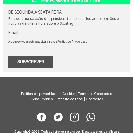
SUBSCREVER NEWSLETTER
DE SEGUNDA A SEXTA FEIRA
Receba uma seleção dos principais temas em destaque, opiniões e
notícias de última hora sobre o Sporting.
Email
Ao subscrever está a aceitar a nossa
Política de Privacidade
SUBSCREVER
Política de privacidade e Cookies
|
Termos e Condições
Ficha Técnica
|
Estatuto editorial
|
Contactos
Copyright © 2026. Todos os direitos reservados. É expressamente proibida a