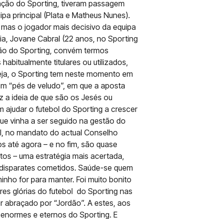
ação do Sporting, tiveram passagem
pa principal (Plata e Matheus Nunes).
 mas o jogador mais decisivo da equipa
a, Jovane Cabral (22 anos, no Sporting
ão do Sporting, convém termos
abitualmente titulares ou utilizados,
eja, o Sporting tem neste momento em
om “pés de veludo”, em que a aposta
 a ideia de que são os Jesés ou
 ajudar o futebol do Sporting a crescer
 que vinha a ser seguido na gestão do
bol, no mandato do actual Conselho
os até agora – e no fim, são quase
tos – uma estratégia mais acertada,
s disparates cometidos. Saúde-se quem
inho for para manter. Foi muito bonito
es glórias do futebol do Sporting nas
r abraçado por “Jordão”. A estes, aos
s enormes e eternos do Sporting. E