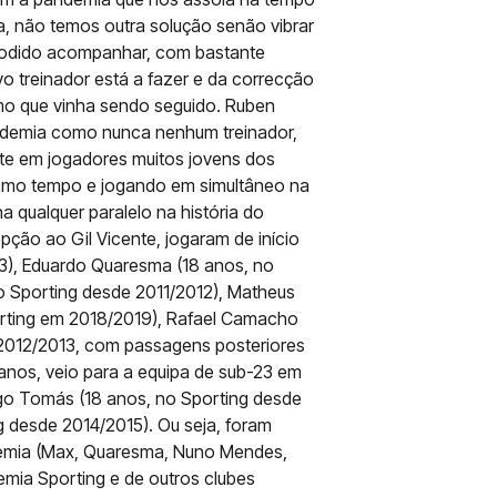
ra, não temos outra solução senão vibrar
 podido acompanhar, com bastante
vo treinador está a fazer e da correcção
umo que vinha sendo seguido. Ruben
ademia como nunca nenhum treinador,
nte em jogadores muitos jovens dos
smo tempo e jogando em simultâneo na
a qualquer paralelo na história do
epção ao Gil Vicente, jogaram de início
3), Eduardo Quaresma (18 anos, no
o Sporting desde 2011/2012), Matheus
orting em 2018/2019), Rafael Camacho
2012/2013, com passagens posteriores
 anos, veio para a equipa de sub-23 em
ago Tomás (18 anos, no Sporting desde
g desde 2014/2015). Ou seja, foram
demia (Max, Quaresma, Nuno Mendes,
mia Sporting e de outros clubes