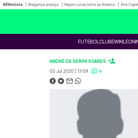
#ÉNotícia
Bragança avança
Rayan Lucas ruma ao Alverca
Ana Capet
FUTEBOL
CLUBE
WIKILEONI
ANDRÉ DE SERPA SOARES
03 Jul 2020 | 13:09
0