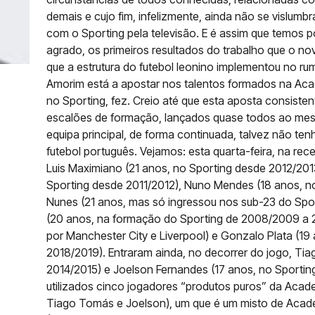
demais e cujo fim, infelizmente, ainda não se vislumb
com o Sporting pela televisão. E é assim que temos
agrado, os primeiros resultados do trabalho que o no
que a estrutura do futebol leonino implementou no r
Amorim está a apostar nos talentos formados na Ac
no Sporting, fez. Creio até que esta aposta consiste
escalões de formação, lançados quase todos ao me
equipa principal, de forma continuada, talvez não tenh
futebol português. Vejamos: esta quarta-feira, na rec
Luis Maximiano (21 anos, no Sporting desde 2012/201
Sporting desde 2011/2012), Nuno Mendes (18 anos, n
Nunes (21 anos, mas só ingressou nos sub-23 do Sp
(20 anos, na formação do Sporting de 2008/2009 a 
por Manchester City e Liverpool) e Gonzalo Plata (19
2018/2019). Entraram ainda, no decorrer do jogo, Ti
2014/2015) e Joelson Fernandes (17 anos, no Sportin
utilizados cinco jogadores “produtos puros” da Aca
Tiago Tomás e Joelson), um que é um misto de Acade