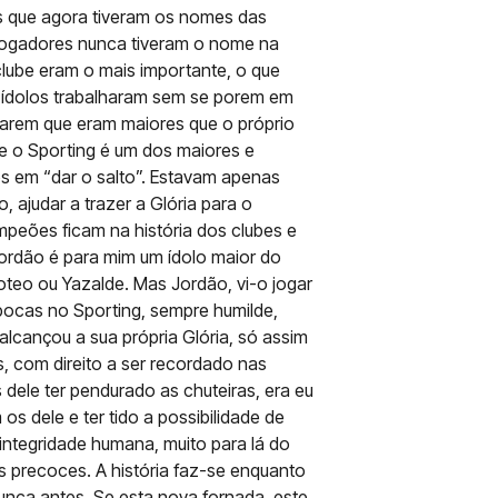
ns que agora tiveram os nomes das
 jogadores nunca tiveram o nome na
clube eram o mais importante, o que
ídolos trabalharam sem se porem em
arem que eram maiores que o próprio
e o Sporting é um dos maiores e
 em “dar o salto”. Estavam apenas
ajudar a trazer a Glória para o
peões ficam na história dos clubes e
 Jordão é para mim um ídolo maior do
oteo ou Yazalde. Mas Jordão, vi-o jogar
épocas no Sporting, sempre humilde,
 alcançou a sua própria Glória, só assim
 com direito a ser recordado nas
s dele ter pendurado as chuteiras, era eu
 dele e ter tido a possibilidade de
integridade humana, muito para lá do
es precoces. A história faz-se enquanto
nca antes. Se esta nova fornada, este