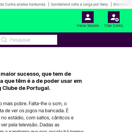
da Cunha analisa Irankunda
Sunderland volta à carga por Geny
Mamakana.
Iniciar Sessão
Criar Conta
 maior sucesso, que tem de
a que têm é a de poder usar em
 Clube de Portugal.
 mais pobre. Falta-lhe o som, o
alta de ver os jogos na bancada. É
 no estádio, com saltos, cânticos e
 ver pela televisão. Dadas as
com a pandemia que nos assola há tempo