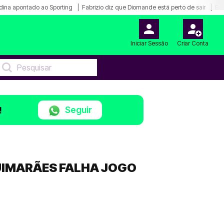
dina apontado ao Sporting
Fabrizio diz que Diomande está perto de sair
Bar
Iniciar Sessão
Criar Conta
Seguir
!
GUIMARÃES FALHA JOGO
0