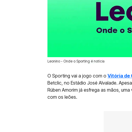
Leonino - Onde o Sporting é notícia
14 Abr 2024 | 16:49 |
0
O Sporting vai a jogo com o
Vitória de
Betclic, no Estádio José Alvalade. Ape
Rúben Amorim já esfrega as mãos, uma v
com os leões.