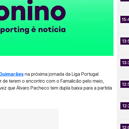
15:
13:
13:
 Guimarães
na próxima jornada da Liga Portugal
sar de terem o encontro com o Famalicão pelo meio,
12:
ez que Álvaro Pacheco tem dupla baixa para a partida
12:
12: