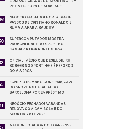
E DIZ QUE CRAQUE DO SPORTING TEM 
PÉ E MEIO FORA DE ALVALADE
NEGÓCIO FECHADO! HORTA SEGUE 
46
PASSOS DE CRISTIANO RONALDO E 
RUMA À ARÁBIA SAUDITA
SUPERCOMPUTADOR MOSTRA 
50
PROBABILIDADE DO SPORTING 
GANHAR A LIGA PORTUGUESA
OFICIAL! MÉDIO QUE DESILUDIU RUI 
33
BORGES NO SPORTING E É REFORÇO 
DO ALVERCA
FABRIZIO ROMANO CONFIRMA; ALVO 
55
DO SPORTING DE SAÍDA DO 
BARCELONA POR EMPRÉSTIMO
NEGÓCIO FECHADO! VARANDAS 
21
RENOVA COM CAMISOLA 5 DO 
SPORTING ATÉ 2028
MELHOR JOGADOR DO TORREENSE 
07