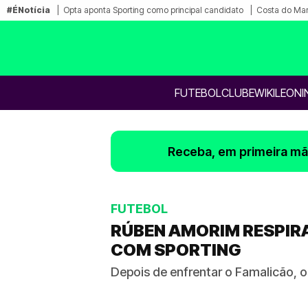
#ÉNotícia
Opta aponta Sporting como principal candidato
Costa do Mar
FUTEBOL
CLUBE
WIKILEONI
Receba, em primeira mão
FUTEBOL
RÚBEN AMORIM RESPIRA
COM SPORTING
Depois de enfrentar o Famalicão, 