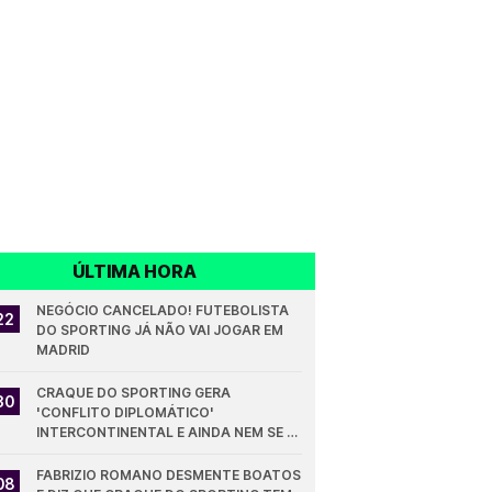
ÚLTIMA HORA
NEGÓCIO CANCELADO! FUTEBOLISTA 
22
DO SPORTING JÁ NÃO VAI JOGAR EM 
MADRID
CRAQUE DO SPORTING GERA 
30
'CONFLITO DIPLOMÁTICO' 
INTERCONTINENTAL E AINDA NEM SE 
ESTREOU PELOS LEÕES
FABRIZIO ROMANO DESMENTE BOATOS 
08