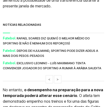
alimentou a possibilidade de uma transferência durante a
presente janela de mercado.
NOTÍCIAS RELACIONADAS
Futebol.
RAFAEL SOARES DIZ QUEM É O MELHOR MÉDIO DO
SPORTING (E NÃO É NENHUM DOS REFORÇOS)
Futebol.
DEPOIS DE HJULMAND, SPORTING PODE DIZER ADEUS A
MAIS DOIS PESOS-PESADOS
Futebol.
EXCLUSIVO LEONINO - LUÍS MAXIMIANO TENTA
CONVENCER JOGADOR DO SPORTING A RUMAR À ARÁBIA SAUDITA
<
>
No entanto,
o desempenho na preparação para a nova
temporada poderá alterar esse cenário
. O atleta tem
demonstrado empenho nos treinos e foi uma das figuras
em destaque no encontro de preparação diante do Celtic