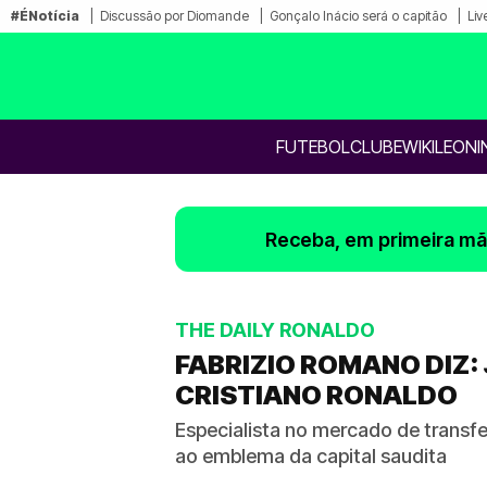
#ÉNotícia
Discussão por Diomande
Gonçalo Inácio será o capitão
Liv
FUTEBOL
CLUBE
WIKILEONI
Receba, em primeira mão
THE DAILY RONALDO
FABRIZIO ROMANO DIZ:
CRISTIANO RONALDO
Especialista no mercado de transf
ao emblema da capital saudita