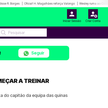
disse R. Borges
Oficial! H. Magalhães reforça Valongo
Wesley ruma ao Cruz
Iniciar Sessão
Criar Conta
Seguir
!
MEÇAR A TREINAR
a do capitão da equipa das quinas