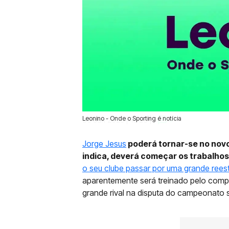
Leonino - Onde o Sporting é notícia
30 Jun 2025 | 18:23 |
0
Jorge Jesus
poderá tornar-se no novo
indica, deverá começar os trabalhos
o seu clube passar por uma grande reest
aparentemente será treinado pelo compa
grande rival na disputa do campeonato sau