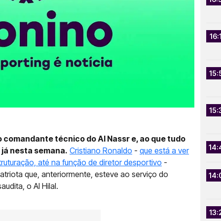
16:
15:
15:
 comandante técnico do Al Nassr e, ao que tudo
14:
 já nesta semana.
Cristiano Ronaldo
-
que está a ver
ruturação, até na função de diretor desportivo
-
triota que, anteriormente, esteve ao serviço do
14:
dita, o Al Hilal.
13: