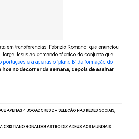
ista em transferências, Fabrizio Romano, que anunciou
de Jorge Jesus ao comando técnico do conjunto que
o português era apenas o 'plano B' da formação do
balhos no decorrer da semana, depois de assinar
UE APENAS 4 JOGADORES DA SELEÇÃO NAS REDES SOCIAIS;
RA CRISTIANO RONALDO! ASTRO DIZ ADEUS AOS MUNDIAIS