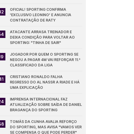
OFICIAL! SPORTING CONFIRMA 
32
'EXCLUSIVO LEONINO' E ANUNCIA 
CONTRATAÇÃO DE RATY
ATACANTE ARRASA TREINADOR E 
54
DEIXA CONDIÇÃO PARA VOLTAR AO 
SPORTING: "TINHA DE SAIR"
JOGADOR POR QUEM O SPORTING SE 
19
NEGOU A PAGAR 4M VAI REFORÇAR 11.º 
CLASSIFICADO DA LIGA
CRISTIANO RONALDO FALHA 
41
REGRESSO DO AL NASSR A RIADE E HÁ 
UMA EXPLICAÇÃO
IMPRENSA INTERNACIONAL FAZ 
24
ATUALIZAÇÃO SOBRE SAÍDA DE DANIEL 
BRAGANÇA DO SPORTING
TOMÁS DA CUNHA AVALIA REFORÇO 
58
DO SPORTING, MAS AVISA "VAMOS VER 
SE COMPENSA O QUE PODE PERDER"