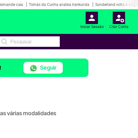
Diomande caiu
Tomás da Cunha analisa Irankunda
Sunderland volta à carg
Iniciar Sessão
Criar Conta
Seguir
!
nas várias modalidades