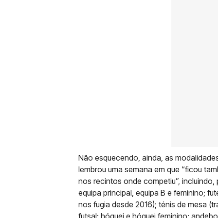
Não esquecendo, ainda, as modalidades
lembrou uma semana em que “ficou tamb
nos recintos onde competiu”, incluindo, p
equipa principal, equipa B e feminino; fu
nos fugia desde 2016); ténis de mesa (t
futsal; hóquei e hóquei feminino; andeb