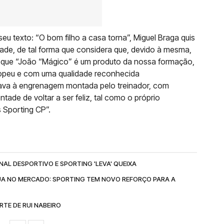
u texto: “O bom filho a casa torna”, Miguel Braga quis
lade, de tal forma que considera que, devido à mesma,
z que “João “Mágico” é um produto da nossa formação,
opeu e com uma qualidade reconhecida
tava à engrenagem montada pelo treinador, com
tade de voltar a ser feliz, tal como o próprio
 Sporting CP”.
L DESPORTIVO E SPORTING 'LEVA' QUEIXA
A NO MERCADO: SPORTING TEM NOVO REFORÇO PARA A
TE DE RUI NABEIRO