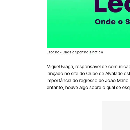
Leonino - Onde o Sporting é notícia
08 Out 2020 | 15:27 |
1
Miguel Braga, responsável de comunicaçã
lançado no site do Clube de Alvalade esta
importância do regresso de João Mário e
entanto, houve algo sobre o qual se esq