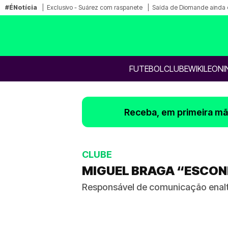
#ÉNotícia
Exclusivo - Suárez com raspanete
Saída de Diomande ainda 
FUTEBOL
CLUBE
WIKILEONI
Receba, em primeira mão
CLUBE
MIGUEL BRAGA “ESCON
Responsável de comunicação enalte