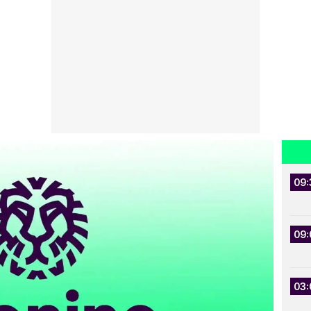
09:
09:
03: