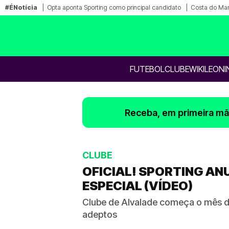
#ÉNotícia
Opta aponta Sporting como principal candidato
Costa do Mar
FUTEBOL
CLUBE
WIKILEONI
Receba, em primeira mão
CLUBE
OFICIAL! SPORTING A
ESPECIAL (VÍDEO)
Clube de Alvalade começa o mês d
adeptos