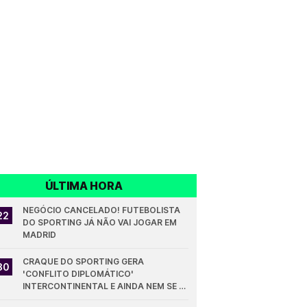
ÚLTIMA HORA
NEGÓCIO CANCELADO! FUTEBOLISTA 
22
DO SPORTING JÁ NÃO VAI JOGAR EM 
MADRID
CRAQUE DO SPORTING GERA 
30
'CONFLITO DIPLOMÁTICO' 
INTERCONTINENTAL E AINDA NEM SE 
ESTREOU PELOS LEÕES