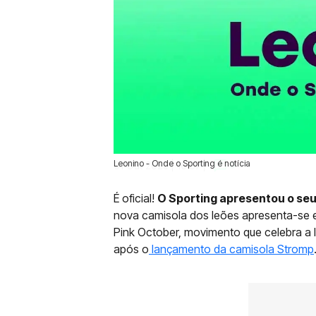
Leonino - Onde o Sporting é notícia
01 Out 2025 | 16:37 |
0
É oficial!
O Sporting apresentou o se
nova camisola dos leões apresenta-se 
Pink October, movimento que celebra a
após o
lançamento da camisola Stromp