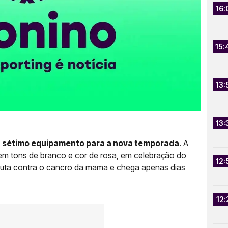
16:
15:
13:
13:
u sétimo equipamento para a nova temporada
. A
em tons de branco e cor de rosa, em celebração do
12:
 luta contra o cancro da mama e chega apenas dias
.
12: