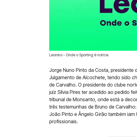
Leonino - Onde o Sporting é notícia
13 Fev 2020 | 11:22 |
0
Jorge Nuno Pinto da Costa, presidente d
Julgamento de Alcochete, tendo sido 
de Carvalho. O presidente do clube nort
juíz Sílvia Pires ter acedido ao pedido f
tribunal de Monsanto, onde está a decor
três testemunhas de Bruno de Carvalho:
João Pinto e Ângelo Girão também iam f
profissionais.