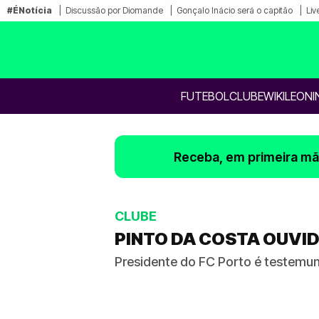
#ÉNotícia
Discussão por Diomande
Gonçalo Inácio será o capitão
Liv
FUTEBOL
CLUBE
WIKILEONI
Receba, em primeira mão
CLUBE
PINTO DA COSTA OUVID
Presidente do FC Porto é testemu