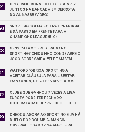
CRISTIANO RONALDO E LUIS SUÁREZ 
24
JUNTOS NA BANCADA EM DERROTA 
DO AL NASSR (VÍDEO)
SPORTING GOLEIA EQUIPA UCRANIANA 
50
E DÁ PASSO EM FRENTE PARA A 
CHAMPIONS LEAGUE (5-0)
GENY CATAMO FRUSTRADO NO 
03
SPORTING? CHIQUINHO CONDE ABRE O 
JOGO SOBRE SAÍDA: "ELE TAMBÉM 
QUER"
WATFORD 'OBRIGA' SPORTING A 
21
ACEITAR CLÁUSULA PARA LIBERTAR 
IRANKUNDA; DETALHES REVELADOS
CLUBE QUE GANHOU 7 VEZES A LIGA 
42
EUROPA PODE TER FECHADO 
CONTRATAÇÃO DE 'PATINHO FEIO' DO 
SPORTING
CHEGOU AGORA AO SPORTING E JÁ HÁ 
59
DUELO POR DOUMBIA: MANCINI 
OBSERVA JOGADOR NA REBOLEIRA