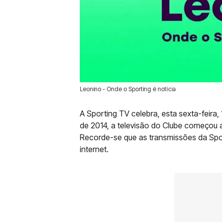
Leonino - Onde o Sporting é notícia
17 Jul 2020 | 12:33 |
0
A Sporting TV celebra, esta sexta-feira, 
de 2014, a televisão do Clube começou
Recorde-se que as transmissões da Spo
internet.