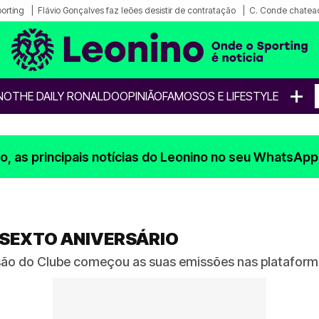
porting
Flávio Gonçalves faz leões desistir de contratação
C. Conde chatea
+
NO
THE DAILY RONALDO
OPINIÃO
FAMOSOS E LIFESTYLE
, as principais notícias do Leonino no seu WhatsApp
 SEXTO ANIVERSÁRIO
evisão do Clube começou as suas emissões nas platafo