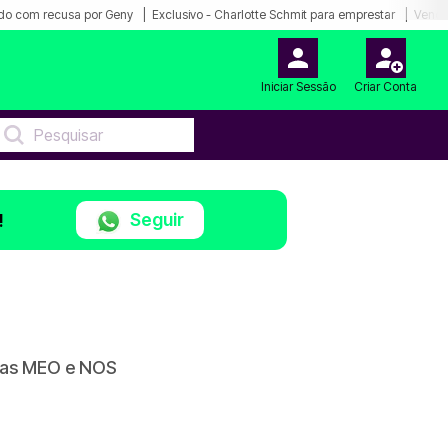
do com recusa por Geny
Exclusivo - Charlotte Schmit para emprestar
Venda
Iniciar Sessão
Criar Conta
Seguir
!
rmas MEO e NOS