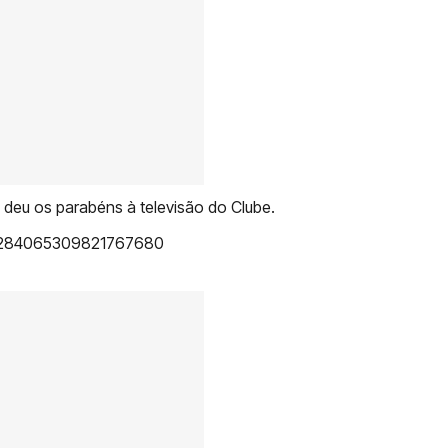
á deu os parabéns à televisão do Clube.
us/1284065309821767680