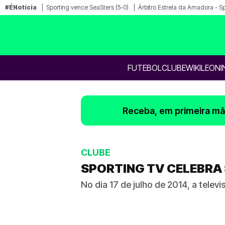
#ÉNotícia
Sporting vence SeaSters (5-0)
Árbitro Estrela da Amadora - S
FUTEBOL
CLUBE
WIKILEONI
Receba, em primeira mão
CLUBE
SPORTING TV CELEBRA
No dia 17 de julho de 2014, a tel