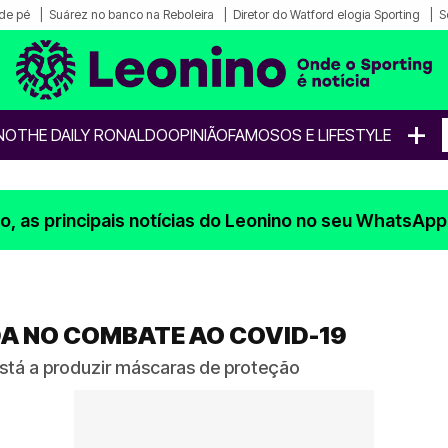
de pé
Suárez no banco na Reboleira
Diretor do Watford elogia Sporting
S
+
NO
THE DAILY RONALDO
OPINIÃO
FAMOSOS E LIFESTYLE
, as principais notícias do Leonino no seu WhatsApp
A NO COMBATE AO COVID-19
está a produzir máscaras de proteção