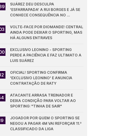
SUÁREZ DEU DESCULPA 
39
'ESFARRAPADA' A RUI BORGES E JÁ SE 
CONHECE CONSEQUÊNCIA NO 
SPORTING
VOLTE-FACE POR DIOMANDE! CENTRAL 
03
AINDA PODE DEIXAR O SPORTING, MAS 
HÁ ALGUNS ENTRAVES
EXCLUSIVO LEONINO - SPORTING 
00
PERDE A PACIÊNCIA E FAZ ULTIMATO A 
LUIS SUÁREZ
OFICIAL! SPORTING CONFIRMA 
32
'EXCLUSIVO LEONINO' E ANUNCIA 
CONTRATAÇÃO DE RATY
ATACANTE ARRASA TREINADOR E 
54
DEIXA CONDIÇÃO PARA VOLTAR AO 
SPORTING: "TINHA DE SAIR"
JOGADOR POR QUEM O SPORTING SE 
19
NEGOU A PAGAR 4M VAI REFORÇAR 11.º 
CLASSIFICADO DA LIGA