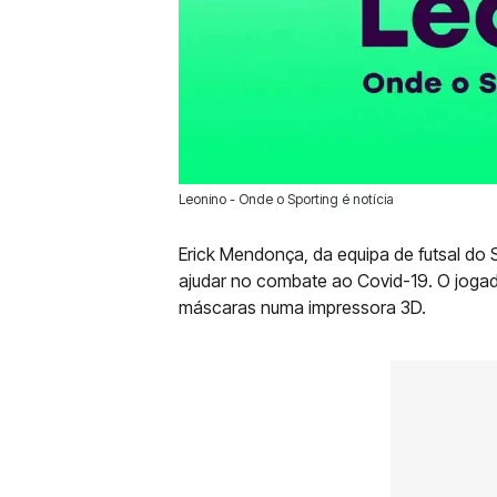
Leonino - Onde o Sporting é notícia
26 Mar 2020 | 12:01 |
0
Erick Mendonça, da equipa de futsal do 
ajudar no combate ao Covid-19. O jogado
máscaras numa impressora 3D.