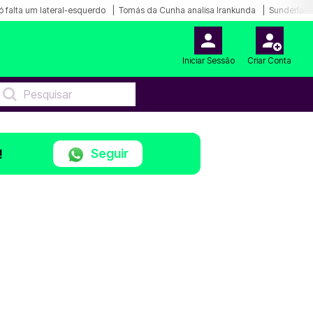
ó falta um lateral-esquerdo
Tomás da Cunha analisa Irankunda
Sunderland
Iniciar Sessão
Criar Conta
Seguir
!