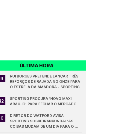
ÚLTIMA HORA
RUI BORGES PRETENDE LANÇAR TRÊS 
19
REFORÇOS DE RAJADA NO ONZE PARA 
O ESTRELA DA AMADORA - SPORTING
SPORTING PROCURA ‘NOVO MAXI 
42
ARAÚJO’ PARA FECHAR O MERCADO
DIRETOR DO WATFORD AVISA 
10
SPORTING SOBRE IRANKUNDA: "AS 
COISAS MUDAM DE UM DIA PARA O 
OUTRO"