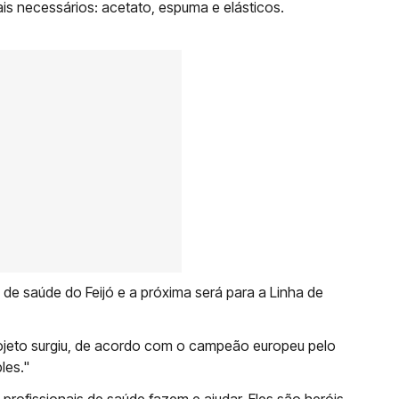
ais necessários: acetato, espuma e elásticos.
 de saúde do Feijó e a próxima será para a Linha de
projeto surgiu, de acordo com o campeão europeu pelo
les."
rofissionais de saúde fazem e ajudar. Eles são heróis