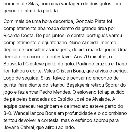
homens de Silas, com uma vantagem de dois golos, iam
gerindo o ritmo da partida.
Com mais de uma hora decorrida, Gonzalo Plata foi
completamente abalroada dentro da grande área por
Ricardo Costa. De pés juntos, o central português varreu
completamente o equatoriano. Nuno Almeida, mesmo
depois de consultar as imagens, decidiu mandar jogar. Uma
decisão, no mínimo, contestável. Aos 70 minutos, o
Boavista FC esteve perto do golo. Paulinho cruzou e Tiago
Ilori falhou o corte. Valeu Cristian Borja, que aliviou o perigo.
Logo de seguida, Silas, talvez a pensar no encontro de
quinta-feira diante do İstanbul Başakşehir retirou Šporar do
jogo e fez entrar Pedro Mendes. O esloveno foi aplaudido
de pé pelas bancadas do Estádio José de Alvalade. A
equipa pareceu reagir bem e de imediato esteve perto do
3-0. Wendel lançou Borja em profundidade e o colombiano
tentou devolver a cortesia, mas o esférico sobrou para
Jovane Cabral, que atirou ao lado.