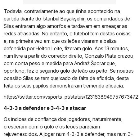
Todavia, contrariamente ao que tinha acontecido na
partida diante do İstanbul Başakşehir, os comandados de
Silas entraram algo amorfos e tardavam em ameaçar as
redes atrasadas. No entanto, o futebol tem destas coisas
e, na primeira vez em que os leões visaram a baliza
defendida por Helton Leite, fizeram golo. Aos 13 minutos,
num livre a partir do corredor direito, Gonzalo Plata cruzou
com conta peso e medida para Andraž Šporar que,
oportuno, fez o segundo golo de leão ao peito. Se noutras
ocasião Silas se tem queixado da falta de eficácia, desta
feita os seus pupilos demonstraram tremenda eficácia.
https://twitter.com/vsports_pt/status/1231638949757673472
4-3-3 a defender e 3-4-3 a atacar
Os índices de confiança dos jogadores, naturalmente,
cresceram com o golo e os leões pareciam
rejuvenescidos. A jogar num 4-3-3 a defender, mas num 3-