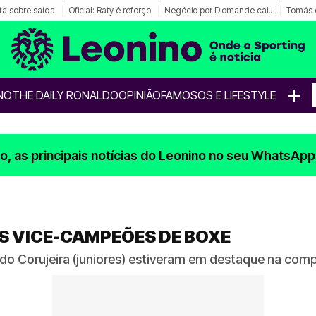
a sobre saída
Oficial: Raty é reforço
Negócio por Diomande caiu
Tomás 
+
NO
THE DAILY RONALDO
OPINIÃO
FAMOSOS E LIFESTYLE
, as principais notícias do Leonino no seu WhatsApp
S VICE-CAMPEÕES DE BOXE
cardo Corujeira (juniores) estiveram em destaque na com