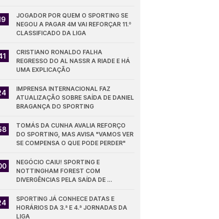
JOGADOR POR QUEM O SPORTING SE 
19
NEGOU A PAGAR 4M VAI REFORÇAR 11.º 
CLASSIFICADO DA LIGA
CRISTIANO RONALDO FALHA 
41
REGRESSO DO AL NASSR A RIADE E HÁ 
UMA EXPLICAÇÃO
IMPRENSA INTERNACIONAL FAZ 
24
ATUALIZAÇÃO SOBRE SAÍDA DE DANIEL 
BRAGANÇA DO SPORTING
TOMÁS DA CUNHA AVALIA REFORÇO 
58
DO SPORTING, MAS AVISA "VAMOS VER 
SE COMPENSA O QUE PODE PERDER"
NEGÓCIO CAIU! SPORTING E 
00
NOTTINGHAM FOREST COM 
DIVERGÊNCIAS PELA SAÍDA DE 
DIOMANDE
SPORTING JÁ CONHECE DATAS E 
24
HORÁRIOS DA 3.ª E 4.ª JORNADAS DA 
LIGA