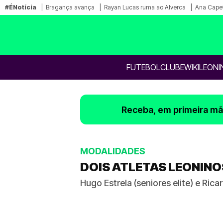
#ÉNotícia
Bragança avança
Rayan Lucas ruma ao Alverca
Ana Capet
FUTEBOL
CLUBE
WIKILEONI
Receba, em primeira mão
MODALIDADES
DOIS ATLETAS LEONINO
Hugo Estrela (seniores elite) e Ri