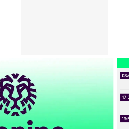
03:
17:
16: