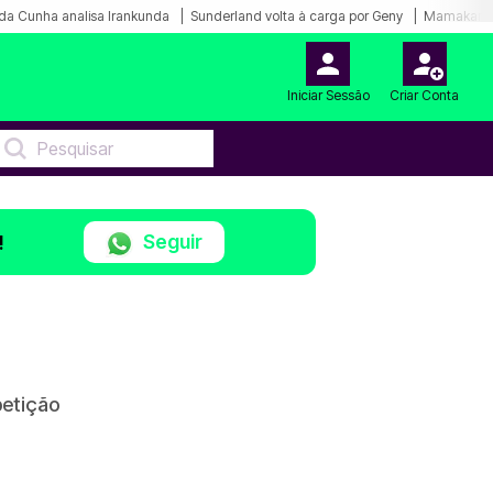
da Cunha analisa Irankunda
Sunderland volta à carga por Geny
Mamakana.
Iniciar Sessão
Criar Conta
Seguir
!
petição