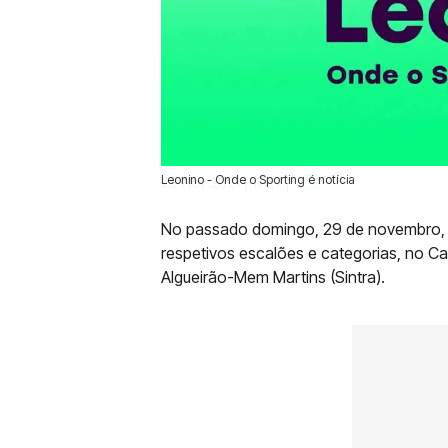
Leonino - Onde o Sporting é notícia
29 Nov 2021 | 17:27 |
0
No passado domingo, 29 de novembro, 
respetivos escalões e categorias, no C
Algueirão-Mem Martins (Sintra).