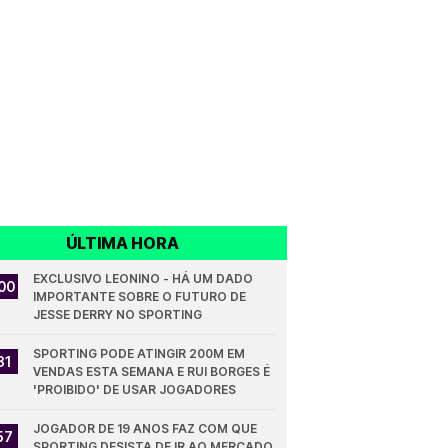
ÚLTIMA HORA
EXCLUSIVO LEONINO - HÁ UM DADO 
00
IMPORTANTE SOBRE O FUTURO DE 
JESSE DERRY NO SPORTING
SPORTING PODE ATINGIR 200M EM 
31
VENDAS ESTA SEMANA E RUI BORGES É 
'PROIBIDO' DE USAR JOGADORES
JOGADOR DE 19 ANOS FAZ COM QUE 
57
SPORTING DESISTA DE IR AO MERCADO