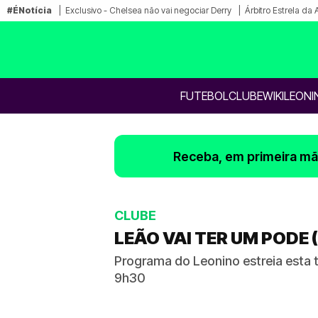
#ÉNotícia
Exclusivo - Chelsea não vai negociar Derry
Árbitro Estrela da
FUTEBOL
CLUBE
WIKILEONI
Receba, em primeira mão
CLUBE
LEÃO VAI TER UM PODE 
Programa do Leonino estreia esta te
9h30