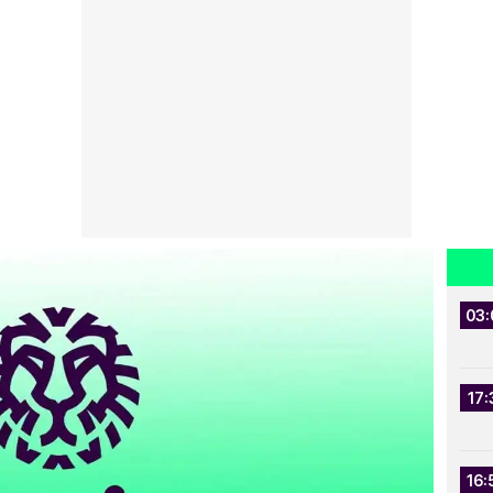
03:
17:
16: