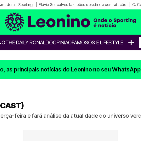
 Amadora - Sporting
Flávio Gonçalves faz leões desistir de contratação
C. C
+
NO
THE DAILY RONALDO
OPINIÃO
FAMOSOS E LIFESTYLE
, as principais notícias do Leonino no seu WhatsApp
(CAST)
rça-feira e fará análise da atualidade do universo ver