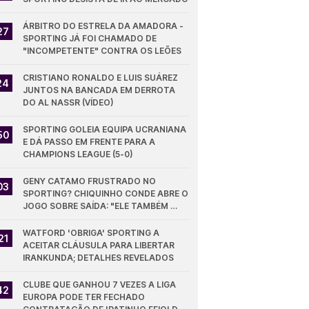
ÁRBITRO DO ESTRELA DA AMADORA - 
27
SPORTING JÁ FOI CHAMADO DE 
"INCOMPETENTE" CONTRA OS LEÕES
CRISTIANO RONALDO E LUIS SUÁREZ 
24
JUNTOS NA BANCADA EM DERROTA 
DO AL NASSR (VÍDEO)
SPORTING GOLEIA EQUIPA UCRANIANA 
50
E DÁ PASSO EM FRENTE PARA A 
CHAMPIONS LEAGUE (5-0)
GENY CATAMO FRUSTRADO NO 
03
SPORTING? CHIQUINHO CONDE ABRE O 
JOGO SOBRE SAÍDA: "ELE TAMBÉM 
QUER"
WATFORD 'OBRIGA' SPORTING A 
21
ACEITAR CLÁUSULA PARA LIBERTAR 
IRANKUNDA; DETALHES REVELADOS
CLUBE QUE GANHOU 7 VEZES A LIGA 
42
EUROPA PODE TER FECHADO 