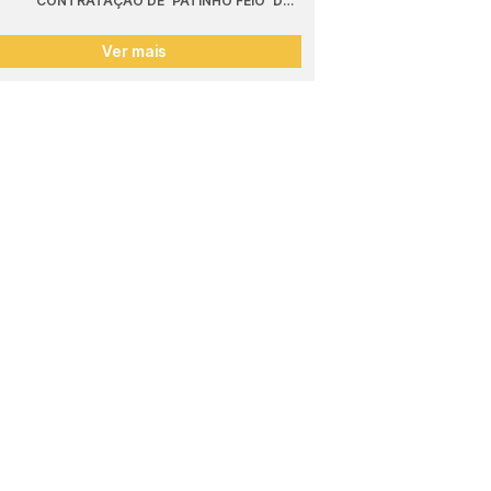
CONTRATAÇÃO DE 'PATINHO FEIO' DO 
SPORTING
Ver mais