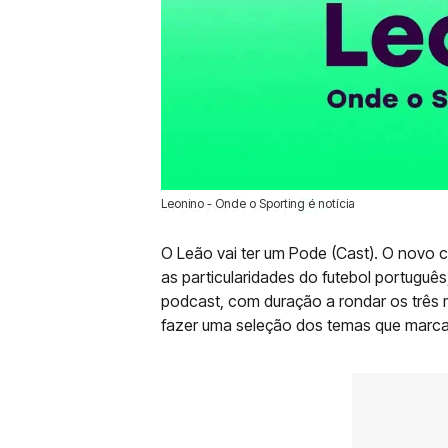
Leonino - Onde o Sporting é notícia
07 Set 2020 | 17:18 |
0
O Leão vai ter um Pode (Cast). O novo 
as particularidades do futebol portugu
podcast, com duração a rondar os três 
fazer uma seleção dos temas que marca