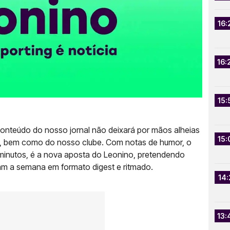
16:
16:
15:
conteúdo do nosso jornal não deixará por mãos alheias
15:
ês, bem como do nosso clube. Com notas de humor, o
minutos, é a nova aposta do Leonino, pretendendo
m a semana em formato digest e ritmado.
14:
13: