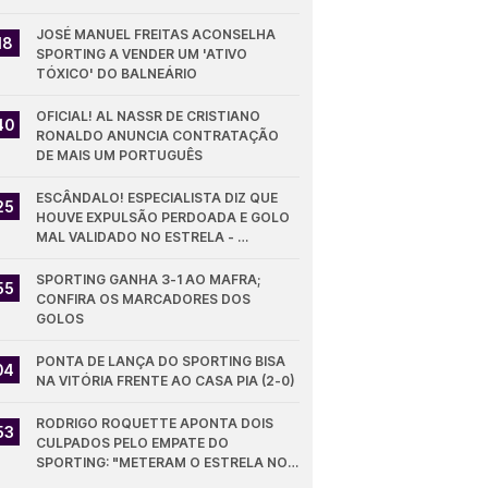
GRANDE FORMA"
JOSÉ MANUEL FREITAS ACONSELHA 
18
SPORTING A VENDER UM 'ATIVO 
TÓXICO' DO BALNEÁRIO
OFICIAL! AL NASSR DE CRISTIANO 
40
RONALDO ANUNCIA CONTRATAÇÃO 
DE MAIS UM PORTUGUÊS
ESCÂNDALO! ESPECIALISTA DIZ QUE 
25
HOUVE EXPULSÃO PERDOADA E GOLO 
MAL VALIDADO NO ESTRELA - 
SPORTING
SPORTING GANHA 3-1 AO MAFRA; 
55
CONFIRA OS MARCADORES DOS 
GOLOS
PONTA DE LANÇA DO SPORTING BISA 
04
NA VITÓRIA FRENTE AO CASA PIA (2-0)
RODRIGO ROQUETTE APONTA DOIS 
53
CULPADOS PELO EMPATE DO 
SPORTING: "METERAM O ESTRELA NO 
JOGO"