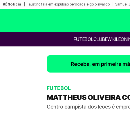
#ÉNotícia
Faustino fala em expulsão perdoada e golo inválido
Samuel Ju
FUTEBOL
CLUBE
WIKILEONI
Receba, em primeira mão
FUTEBOL
MATTHEUS OLIVEIRA C
Centro campista dos leões é empr