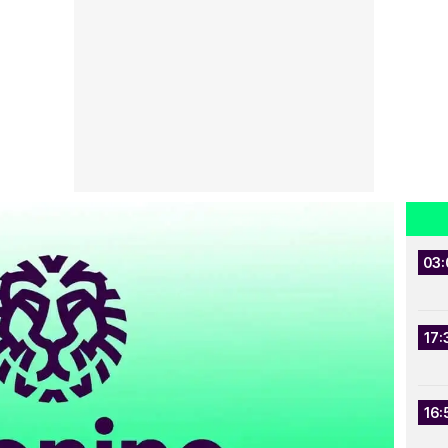
03:
17:
16: