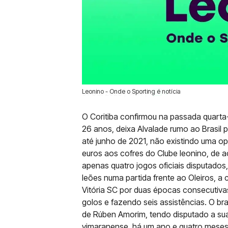
Leonino - Onde o Sporting é notícia
01 Out 2020 | 14:14 |
0
O Coritiba confirmou na passada quarta-f
26 anos, deixa Alvalade rumo ao Brasil 
até junho de 2021, não existindo uma o
euros aos cofres do Clube leonino, de 
apenas quatro jogos oficiais disputado
leões numa partida frente ao Oleiros, a
Vitória SC por duas épocas consecutivas
golos e fazendo seis assistências. O bra
de Rúben Amorim, tendo disputado a sua ú
vimaranense, há um ano e quatro meses