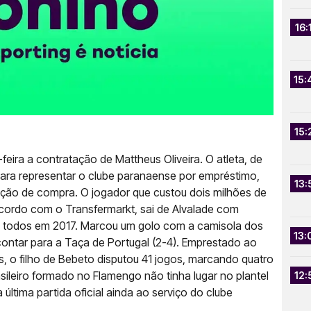
16:
15:
15:
eira a contratação de Mattheus Oliveira. O atleta, de
para representar o clube paranaense por empréstimo,
13:
pção de compra. O jogador que custou dois milhões de
acordo com o Transfermarkt, sai de Alvalade com
s, todos em 2017. Marcou um golo com a camisola dos
13:
 contar para a Taça de Portugal (2-4). Emprestado ao
, o filho de Bebeto disputou 41 jogos, marcando quatro
sileiro formado no Flamengo não tinha lugar no plantel
12:
ltima partida oficial ainda ao serviço do clube
.