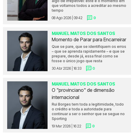
algo de irrepetível: este é o momento em
que voltamos todos a acreditar ao mesmo
tempo
08 Ago 2026 | 09:42
0
MANUEL MATOS DOS SANTOS
Momento de Parar para Encarreirar
Que se pare, que se identifiquem os erros
– que se aprenda rapidamente – e que se
prepare, desde já, essa final como se
fosse o único jogo que resta
30 Abr 2026 | 16:33
0
MANUEL MATOS DOS SANTOS
O "provinciano" de dimensão
internacional
Rui Borges tem toda a legitimidade, todo
o crédito e toda a autoridade para
continuar a ser o senhor que se segue no
Sporting
19 Mar 2026 | 16:22
0