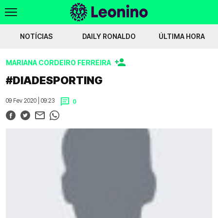
NOTÍCIAS
DAILY RONALDO
ÚLTIMA HORA
MARIANA CORDEIRO FERREIRA
ficou vermelho por mostrar
P. Henriques diz que Doué devia ter sido expulso
#DIADESPORTING
Voltar
09 Fev 2020 | 09:23
0
WIKILEONINO
EFEMÉRIDES
HISTÓRIAS DO LEÃO
JOGOS
JOGADORES