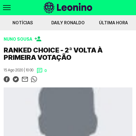
NOTÍCIAS
DAILY RONALDO
ÚLTIMA HORA
NUNO SOUSA
Costantino Favasuli no radar
Exclusivo - Chelsea não vai negociar Derry
RANKED CHOICE - 2ª VOLTA À
PRIMEIRA VOTAÇÃO
Voltar
15 Ago 2020 | 10:00
0
WIKILEONINO
EFEMÉRIDES
HISTÓRIAS DO LEÃO
JOGOS
JOGADORES