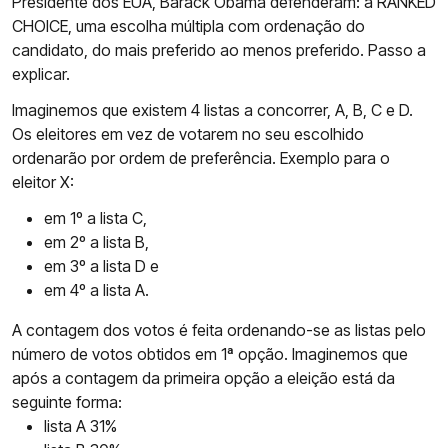
Presidente dos EUA, Barack Obama defenderam: a RANKED
CHOICE, uma escolha múltipla com ordenação do
candidato, do mais preferido ao menos preferido. Passo a
explicar.
Imaginemos que existem 4 listas a concorrer, A, B, C e D.
Os eleitores em vez de votarem no seu escolhido
ordenarão por ordem de preferência. Exemplo para o
eleitor X:
em 1º a lista C,
em 2º a lista B,
em 3º a lista D e
em 4º a lista A.
A contagem dos votos é feita ordenando-se as listas pelo
número de votos obtidos em 1ª opção. Imaginemos que
após a contagem da primeira opção a eleição está da
seguinte forma:
lista A 31%