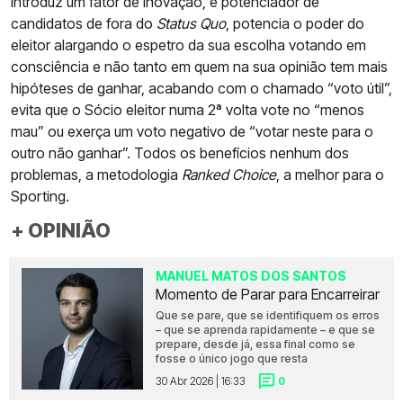
introduz um fator de inovação, é potenciador de
candidatos de fora do
Status Quo
, potencia o poder do
eleitor alargando o espetro da sua escolha votando em
consciência e não tanto em quem na sua opinião tem mais
hipóteses de ganhar, acabando com o chamado “voto útil”,
evita que o Sócio eleitor numa 2ª volta vote no “menos
mau” ou exerça um voto negativo de “votar neste para o
outro não ganhar”. Todos os benefícios nenhum dos
problemas, a metodologia
Ranked Choice
, a melhor para o
Sporting.
+ OPINIÃO
MANUEL MATOS DOS SANTOS
Momento de Parar para Encarreirar
Que se pare, que se identifiquem os erros
– que se aprenda rapidamente – e que se
prepare, desde já, essa final como se
fosse o único jogo que resta
30 Abr 2026 | 16:33
0