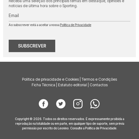
Receba uma seleção dos principais temas em destaque, opiniões e
notícias de última hora sobre o Sporting.
Email
Ao subscrever está a aceitar a nossa
Política de Privacidade
SUBSCREVER
Política de privacidade e Cookies
|
Termos e Condições
Ficha Técnica
|
Estatuto editorial
|
Contactos
Copyright © 2026. Todos os direitos reservados. É expressamente proibida a
reprodução na totalidade ou em parte, em qualquer tipo de suporte, sem prévia
permissão por escrito do Leonino. Consulte a
Política de Privacidade
.