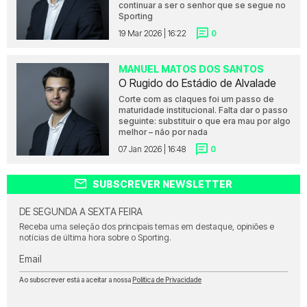
continuar a ser o senhor que se segue no
Sporting
19 Mar 2026 | 16:22
0
MANUEL MATOS DOS SANTOS
O Rugido do Estádio de Alvalade
Corte com as claques foi um passo de
maturidade institucional. Falta dar o passo
seguinte: substituir o que era mau por algo
melhor – não por nada
07 Jan 2026 | 16:48
0
SUBSCREVER NEWSLETTER
DE SEGUNDA A SEXTA FEIRA
Receba uma seleção dos principais temas em destaque, opiniões e
notícias de última hora sobre o Sporting.
Email
Ao subscrever está a aceitar a nossa
Política de Privacidade