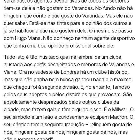
Varandas, os agentes desportivos de todos os sectores
riem-se dele e não gostam do Varandas. No fundo não há
ninguém que conte e que goste do Varandas. Mas ele não
quer saber. Está-se nas tintas para a opinião dos outros e
já se habituou a que não gostem dele. O mesmo se passa
com Hugo Viana. Não conheço nenhum agente desportivo
que tenha uma boa opinião profissional sobre ele.
Tudo isto é tão inusitado que me lembrei de um clube
ajustado aos perfis desajeitados e menores de Varandas e
Viana. Ora no sudeste de Londres há um clube histórico,
mas que não ganha nem nunca ganhou nada e o máximo
que chegou foi à segunda divisão. É, no entanto, famoso
pelos seus adeptos e pelos distúrbios que provocam. São
absolutamente desprezados pelos outros clubes da
cidade, mas fazem gala e têm orgulho nisso. É o Millwall. O
seu símbolo é um leão e curiosamente equipam Macron. O
seu cântico tem a seguinte tradução – “Ninguém gosta de
nós, ninguém gosta de nós, ninguém gosta de nós, mas
não queremos saber!”