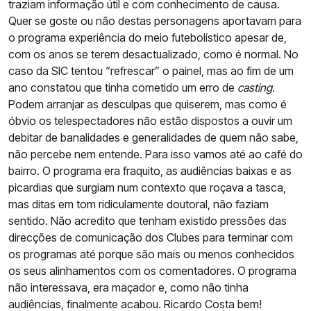
traziam informação útil e com conhecimento de causa.
Quer se goste ou não destas personagens aportavam para
o programa experiência do meio futebolístico apesar de,
com os anos se terem desactualizado, como é normal. No
caso da SIC tentou “refrescar” o painel, mas ao fim de um
ano constatou que tinha cometido um erro de
casting
.
Podem arranjar as desculpas que quiserem, mas como é
óbvio os telespectadores não estão dispostos a ouvir um
debitar de banalidades e generalidades de quem não sabe,
não percebe nem entende. Para isso vamos até ao café do
bairro. O programa era fraquito, as audiências baixas e as
picardias que surgiam num contexto que roçava a tasca,
mas ditas em tom ridiculamente doutoral, não faziam
sentido. Não acredito que tenham existido pressões das
direcções de comunicação dos Clubes para terminar com
os programas até porque são mais ou menos conhecidos
os seus alinhamentos com os comentadores. O programa
não interessava, era maçador e, como não tinha
audiências, finalmente acabou. Ricardo Costa bem!