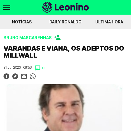
NOTÍCIAS
DAILY RONALDO
ÚLTIMA HORA
BRUNO MASCARENHAS
Irankunda
C. Conde chateado com recusa por Geny
Exclusivo - Charlotte 
VARANDAS E VIANA, OS ADEPTOS DO
MILLWALL
Voltar
31 Jul 2020 | 09:56
0
WIKILEONINO
EFEMÉRIDES
HISTÓRIAS DO LEÃO
JOGOS
JOGADORES